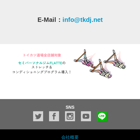
E-Mail：
info@tkdj.net
SNS
会社概要