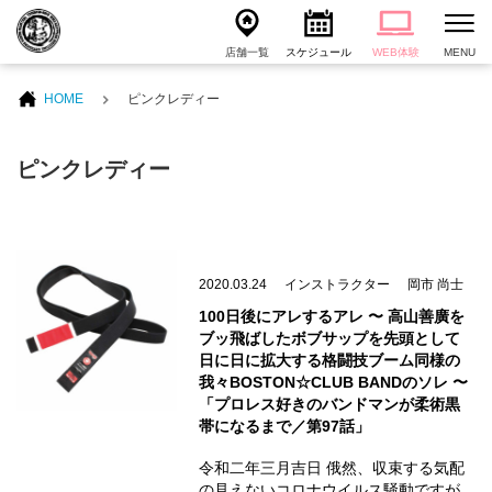
店舗一覧
スケジュール
WEB体験
MENU
HOME
ピンクレディー
ピンクレディー
2020.03.24
インストラクター
岡市 尚士
100日後にアレするアレ 〜 高山善廣を
ブッ飛ばしたボブサップを先頭として
日に日に拡大する格闘技ブーム同様の
我々BOSTON☆CLUB BANDのソレ 〜
「プロレス好きのバンドマンが柔術黒
帯になるまで／第97話」
令和二年三月吉日 俄然、収束する気配
の見えないコロナウイルス騒動ですが