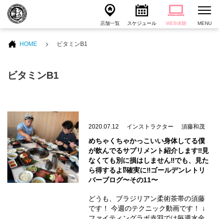
店舗一覧
スケジュール
WEB体験
MENU
HOME
ビタミンB1
ビタミンB1
2020.07.12
インストラクター
須藤和茂
めちゃくちゃかっこいい身体してる僕
が飲んでるサプリメント紹介します‼️見
なくても別に損はしません‼️でも、見た
ら得するよ⁉️確実に‼️ゴールデンレトリ
バーブログ〜その11〜
どうも、ブラジリアン柔術茶帯の須藤
です！ 今週のテクニック動画です！ ↓
ファイティングラボ赤羽では毎週水金