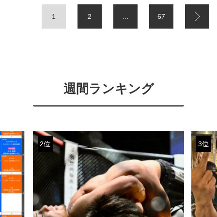
1
2
…
67
週間ランキング
2位
3位