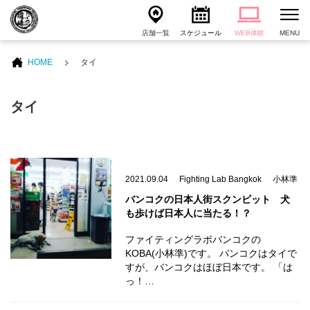
店舗一覧
スケジュール
WEB体験
MENU
HOME
タイ
タイ
2021.09.04
Fighting Lab Bangkok
小林準
バンコクの日本人街スクンビット 犬
も歩けば日本人に当たる！？
ファイティングラボバンコクの
KOBA(小林準)です。 バンコクはタイで
すが、バンコクはほぼ日本です。 「は
っ！…