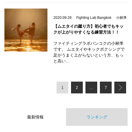
2020.09.28
Fighting Lab Bangkok
小林準
【ムエタイの蹴り方】初心者でもキッ
クが上がりやすくなる練習方法！！
ファイティングラボバンコクの小林準
です。 ムエタイやキックボクシングで
足がうまく上がらないという方、もっ
と高い…
1
2
…
7
最新情報
ランキング