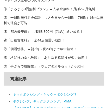
〜トイカツ道場⑦つのオススメ〜
①「まるまる0円無料プラン」→入会金無料！月謝2ヶ月無料！
②「一週間無料退会保証」→入会日から一週間（7日間）以内は無
料で退会が可能！
③「都内最安値」→月謝8,800円（税込）通い放題！
④「出稽古無料」→全44店舗通い放題！
⑤「朝活朝格」→朝7時～夜23時まで年中無休！
⑥「格闘技の食べ放題」→あらゆる格闘技が習い放題！
⑦「手ぶらで格闘技」→ウェアタオルセットが550円
関連記事
キックボクシング－キック＝ボクシング？
ボクシング、キックボクシング、MMA