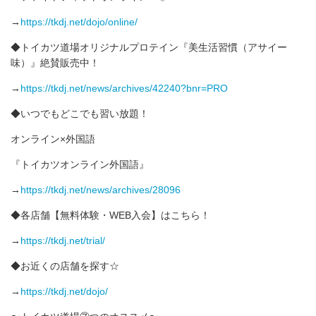
→
https://tkdj.net/dojo/online/
◆トイカツ道場オリジナルプロテイン『美生活習慣（アサイー
味）』絶賛販売中！
→
https://tkdj.net/news/archives/42240?bnr=PRO
◆いつでもどこでも習い放題！
オンライン×外国語
『トイカツオンライン外国語』
→
https://tkdj.net/news/archives/28096
◆各店舗【無料体験・WEB入会】はこちら！
→
https://tkdj.net/trial/
◆お近くの店舗を探す☆
→
https://tkdj.net/dojo/