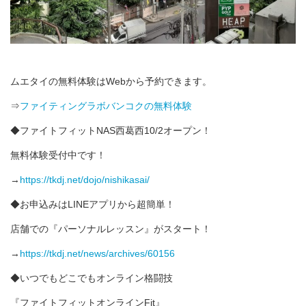
ムエタイの無料体験はWebから予約できます。
⇒
ファイティングラボバンコクの無料体験
◆ファイトフィットNAS西葛西10/2オープン！
無料体験受付中です！
→
https://tkdj.net/dojo/nishikasai/
◆お申込みはLINEアプリから超簡単！
店舗での『パーソナルレッスン』がスタート！
→
https://tkdj.net/news/archives/60156
◆いつでもどこでもオンライン格闘技
‪『ファイトフィットオンラインFit』