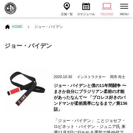
店舗一覧
スケジュール
WEB体験
MENU
HOME
ジョー・バイデン
ジョー・バイデン
2020.10.30
インストラクター
岡市 尚士
ジョー・バイデンと僕の11年間闘争 〜
まさか自分にブラジリアン柔術の才能
があったなんて〜 「プロレス好きのバ
ンドマンが柔術黒帯になるまで／第136
話」
「ジョー・バイデン」 ことジョセフ・
ロビネット・バイデン・ジュニア氏 来
週11月3日に行われる選挙で第46代ア…