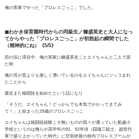
俺の実家でやった「プロレスごっこ」でした。
◼︎わかき保育園時代からの同級生／糠盛英史と大人になっ
てからやった「プロレスごっこ」が初勃起の瞬間でした
（精神的にね）《5/5》
田の浜に滞在中、俺の実家に糠盛英史ことエイちゃんと二人で居
た時
俺の耳が昔よりも激しく湧いているのをエイちゃんにツッコまれ
たことから
最近また格闘技を始めたという話になり
「そうだ、エイちゃん！どっからでも本気でかかってきてみ
て！」と始まった29歳のプロレスごっこ
エイちゃんは格闘技経験こそ無いものの我々が通っていた船越小
学校というのは俺らが高学年の91、92年頃（闘魂三銃士、超世代
軍で盛り上がっていた時代）に空前絶後の校内プロレスブームが