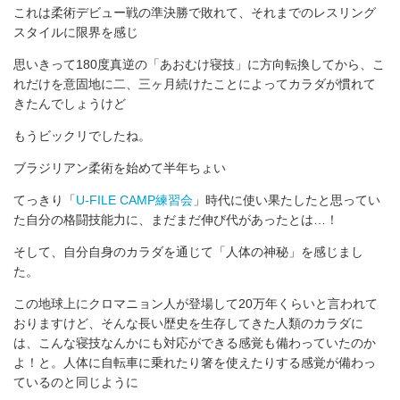
これは柔術デビュー戦の準決勝で敗れて、それまでのレスリング
スタイルに限界を感じ
思いきって180度真逆の「あおむけ寝技」に方向転換してから、こ
れだけを意固地に二、三ヶ月続けたことによってカラダが慣れて
きたんでしょうけど
もうビックリでしたね。
ブラジリアン柔術を始めて半年ちょい
てっきり「
U-FILE CAMP練習会
」時代に使い果たしたと思ってい
た自分の格闘技能力に、まだまだ伸び代があったとは…！
そして、自分自身のカラダを通じて「人体の神秘」を感じまし
た。
この地球上にクロマニョン人が登場して20万年くらいと言われて
おりますけど、そんな長い歴史を生存してきた人類のカラダに
は、こんな寝技なんかにも対応ができる感覚も備わっていたのか
よ！と。人体に自転車に乗れたり箸を使えたりする感覚が備わっ
ているのと同じように