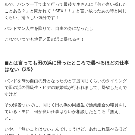
ルで、パンツ一丁で出て行って最後サネさんに「何か言い残した
ことある？」と聞かれて「SEX！！」と言い放ったあの時と同じ
くらい、清々しい気分です！
バンドマン人生を降りて、自由の身になったし
これでいつでも地元／田の浜に帰れるぞ！
◼︎とは言っても田の浜に帰ったところで選べるほどの仕事
はない《2/5》
バンドを辞め自由の身となったのと丁度同じくらいのタイミング
で田の浜の同級生・ヒデの結婚式が行われまして、帰省したんで
すけど
その帰省ついでに、同じく田の浜の同級生で漁業組合の職員をし
ているトモに、何か良い仕事はないか相談したところ「無え」
と…
いや、「無いことはない」んでしょうけど、あれこれ選べるほど