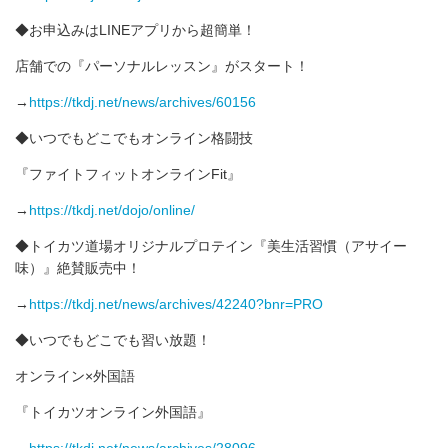
◆お申込みはLINEアプリから超簡単！
店舗での『パーソナルレッスン』がスタート！
→
https://tkdj.net/news/archives/60156
◆いつでもどこでもオンライン格闘技
‪『ファイトフィットオンラインFit』
→
https://tkdj.net/dojo/online/
◆トイカツ道場オリジナルプロテイン『美生活習慣（アサイー
味）』絶賛販売中！
→
https://tkdj.net/news/archives/42240?bnr=PRO
◆いつでもどこでも習い放題！
オンライン×外国語
『トイカツオンライン外国語』
→
https://tkdj.net/news/archives/28096