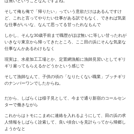
は無いということなんですよね。
そして俺も俺で「帰りたい」っていう意欲だけはあるんですけ
ど、これと言ってやりたい仕事がある訳でもなく、できれば気楽
な仕事がいいな、なんて思ってる甘ったれなもんで
しかし、そんな30歳手前まで職歴がほぼ無いに等しい甘ったれが
いきなり東京から帰ってきたところ、ここ田の浜にそんな気楽な
仕事なんかあるわけもなく
現実は、水産加工工場とか、定置網漁船に漁師見習いとしてギリ
ギリ雇ってもらえるかどうかという感じで
そして漁師なんて、子供の頃の「なりたくない職業」ブッチギリ
のナンバーワンでしたからね。
だから、しばらくは様子見として、今まで通り新宿のコールセン
ターで働きながら
これからはトモにこまめに連絡を入れるようにして、田の浜の求
人情報をしばらく詮索して、良い頃合いを見計らってから帰郷し
ようかなと