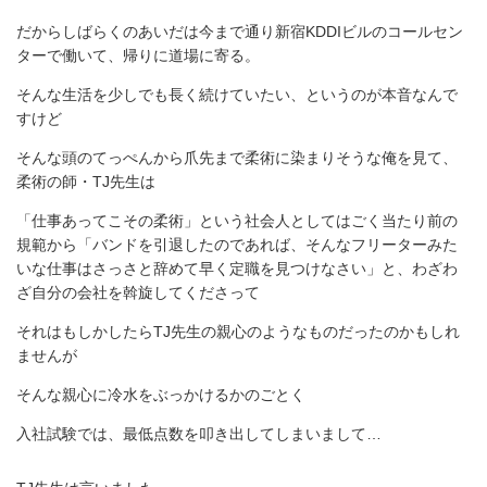
だからしばらくのあいだは今まで通り新宿KDDIビルのコールセン
ターで働いて、帰りに道場に寄る。
そんな生活を少しでも長く続けていたい、というのが本音なんで
すけど
そんな頭のてっぺんから爪先まで柔術に染まりそうな俺を見て、
柔術の師・TJ先生は
「仕事あってこその柔術」という社会人としてはごく当たり前の
規範から「バンドを引退したのであれば、そんなフリーターみた
いな仕事はさっさと辞めて早く定職を見つけなさい」と、わざわ
ざ自分の会社を斡旋してくださって
それはもしかしたらTJ先生の親心のようなものだったのかもしれ
ませんが
そんな親心に冷水をぶっかけるかのごとく
入社試験では、最低点数を叩き出してしまいまして…