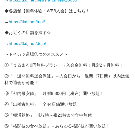
◆各店舗【無料体験・WEB入会】はこちら！
→
https://tkdj.net/trial/
◆お近くの店舗を探す☆
→
https://tkdj.net/dojo/
〜トイカツ道場⑦つのオススメ〜
①「まるまる0円無料プラン」→入会金無料！月謝2ヶ月無料！
②「一週間無料退会保証」→入会日から一週間（7日間）以内は無
料で退会が可能！
③「都内最安値」→月謝8,800円（税込）通い放題！
④「出稽古無料」→全44店舗通い放題！
⑤「朝活朝格」→朝7時～夜23時まで年中無休！
⑥「格闘技の食べ放題」→あらゆる格闘技が習い放題！