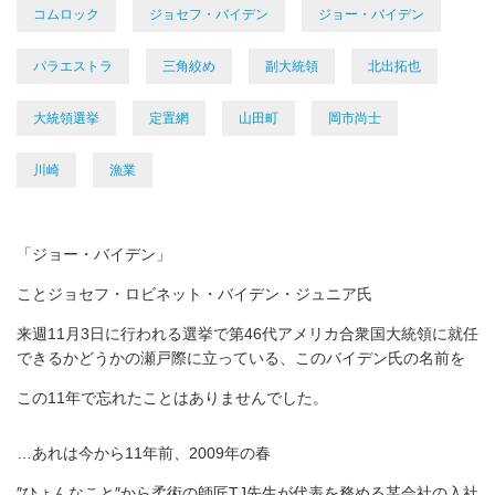
コムロック
ジョセフ・バイデン
ジョー・バイデン
パラエストラ
三角絞め
副大統領
北出拓也
大統領選挙
定置網
山田町
岡市尚士
川崎
漁業
「ジョー・バイデン」
ことジョセフ・ロビネット・バイデン・ジュニア氏
来週11月3日に行われる選挙で第46代アメリカ合衆国大統領に就任
できるかどうかの瀬戸際に立っている、このバイデン氏の名前を
この11年で忘れたことはありませんでした。
…あれは今から11年前、2009年の春
″ひょんなこと″から柔術の師匠TJ先生が代表を務める某会社の入社