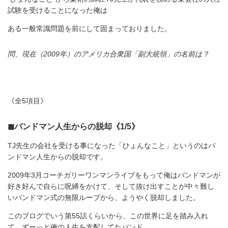
試験を受けることになった俺は
ある一般常識問題を前にして固まっておりました。
問、現在（2009年）のアメリカ合衆国「副大統領」の名前は？
《全5項目》
◼︎バンドマン人生からの脱却《1/5》
TJ先生の会社を受ける事になった「ひょんなこと」というのはバ
ンドマン人生からの脱却です。
2009年3月コーチガリーワンマンライブをもって俺はバンドマンが
好き好んで自らに呪縛をかけて、そして抜け出すことが中々難し
いバンドマン式の無限ループから、ようやく脱却しました。
このブログでいう第55話くらいから、この世界に足を踏み入れ
て、ずーっと俺の人生を支配してたバンド