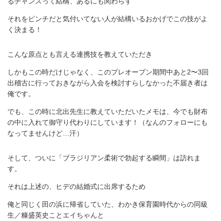
るチャンスって結構、あるにも関わらず
それをピンチだと気付いてない人が結構いるおかげでこの技がよ
く決まる！
こんな原点とも言える連携技を教えていただき
しかもこの時だけじゃなく、このプレオープン期間中あと2〜3回
出稽古に行っておきながら入会を検討すらしなかった不届き者は
俺です。
でも、この時に北出先生に教えていただいたメモは、今でも財布
の中に入れて御守り代わりにしています！（なんのフォローにも
なってませんけど…汗）
そして、ついに「ブラジリアン柔術で勃起する瞬間」は訪れま
す。
それは上述の、ヒデの結婚式に出席するため
俺と同じく田の浜に帰省していた、わかき保育園時代からの同級
生／糠盛英史ことエイちゃんと