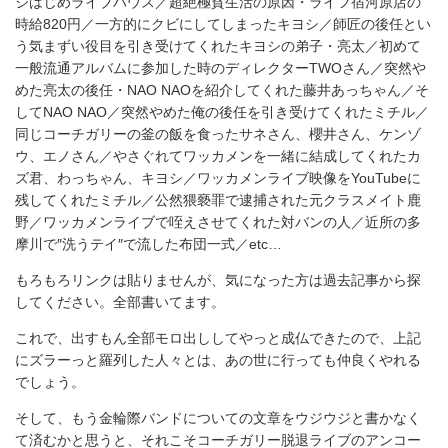
ジはじめライブハウス／超絶極貧生活の原因・ライフ宿河原店の
時給820円／一方的にクビにしてしまったキヨシ／師匠の後任とい
う気まずい役目を引き受けてくれたキヨシの弟子・亮太／初めて
一般流通アルバムに参加した時のディレクターTWOさん／突然や
めた亮太の後任・NAO NAOを紹介してくれた藤井あっちゃん／そ
してNAO NAO／突然やめた俺の後任を引き受けてくれたミチル／
同じコーチガリーの釜の飯を食ったサネさん、櫻井さん、ケンゾ
ウ、エノさん／やさぐれてワッカメンを一緒に結成してくれたカ
ズ君、わっちゃん、キヨシ／ワッカメンライブ映像をYouTubeに
残してくれたミチル／公然猥褻罪で逮捕された元クラスメイト鹿
野／ワッカメンライブで咥えさせてくれた対バンの人／近所の多
摩川で″洗うテイ″で流した布団一式／etc…
もろもろリンクは貼りませんが、気になった方は過去記事から探
してください。全部書いてます。
これで、出すもん全部モロ出ししてやっと成仏できたので、上記
にズラーっと羅列した人々とは、あの世に行っても仲良くやれる
でしょう。
そして、もう金輪際バンドについての文章をウジウジと書かなく
て済むかと思うと、それこそコーチガリー脱退ライブのアンコー