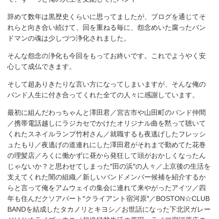
辞めて数年は黒歴史くらいに思ってましたが、ブログを通じてそ
れらと向き合い続けて、回を重ねる毎に、怨念めいた腐ったバン
ドマンの魂は少しづつ浄化されました。
そんな怨念の浄化も今回をもってお終いです。これでようやく安
心して成仏できます。
そして超ありきたりな言い方になってしまいますが、そんな俺の
バンド人生に付き合ってくれた全ての人々に感謝しています。
最初に組んだわっちゃんと澤田君／宮古市や山田町のバンド仲間
／携帯電話越しにラジカセでかけたオリジナル曲を黙って聴いて
くれたスネイルランプ竹村さん／就職するも夜逃げしたフレッシ
ュたもり／夜逃げの道連れにした澤田君がそれまで勤めてた花巻
の理髪店／ろくに働かずに昼から発狂して頭がおかしくなったん
じゃないか？と思わせてしまった″田の浜″の人々／上京後の生活を
支えてくれた闇の組織／新しいバンドメンバー候補を紹介するか
らと言って俺をアムウェイの集会に連れて来やがったアイツ／四
年も住んだクソアパート″クライアント宿河原″／BOSTON☆CLUB
BANDを結成したタカノリとキヨシ／お世話になった下北沢ガレー