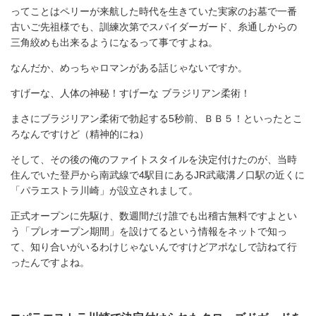
ってことはペリーが来航した時代を生きていた実家のお墓で一番
古いご先祖様でも、訓練次第でスパイダーガード、糸通しからの
三角絞めも出来るようになるって事ですよね。
なんだか、めっちゃロマンがある話じゃないですか。
すげーな、人体の神秘！すげーな ブラジリアン柔術！
まさにブラジリアン柔術で勃起する5秒前、ＢＢ５！といったとこ
ろなんですけど（精神的にね）
そして、その後の俺のファイトスタイルを決定付けたのが、当時
住んでいた登戸から南武線で4駅目にあるJR武蔵溝ノ口駅の近くに
「パラエストラ川崎」が設立されまして。
正式オープンに先駆け、数週間だけ誰でも出稽古無料ですよとい
う「プレオープン期間」を設けてるという情報をネットで知っ
て、知り合いがいるわけじゃないんですけどアポなしで訪ねて行
ったんですよね。