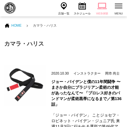
店舗一覧
スケジュール
WEB体験
MENU
HOME
カマラ・ハリス
カマラ・ハリス
2020.10.30
インストラクター
岡市 尚士
ジョー・バイデンと僕の11年間闘争 〜
まさか自分にブラジリアン柔術の才能
があったなんて〜 「プロレス好きのバ
ンドマンが柔術黒帯になるまで／第136
話」
「ジョー・バイデン」 ことジョセフ・
ロビネット・バイデン・ジュニア氏 来
週11月3日に行われる選挙で第46代ア…