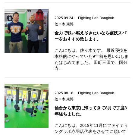
2025.09.24
Fighting Lab Bangkok
佐々木 康博
全力で戦い燃え尽きたいなら寝技スパ
ーをおすすめ致します。
こんにちは、佐々木です。 最近寝技を
本格的にやっていた9年前を思い出しま
たはじめてました。 田町三田で、国分
寺…
2025.08.16
Fighting Lab Bangkok
佐々木 康博
仙台から東京に帰ってきて8月で丁度3
年経ちました。
こんにちは、2019年11月にファイティ
ングラボ赤羽店代表をさせてに頂いて