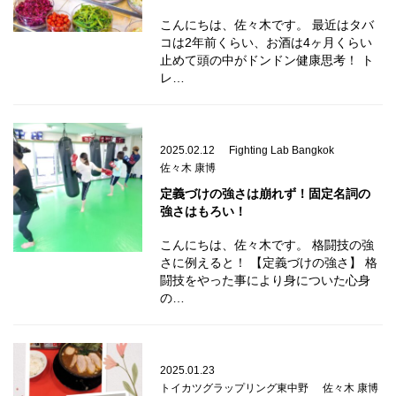
こんにちは、佐々木です。 最近はタバ
コは2年前くらい、お酒は4ヶ月くらい
止めて頭の中がドンドン健康思考！ ト
レ…
2025.02.12
Fighting Lab Bangkok
佐々木 康博
定義づけの強さは崩れず！固定名詞の
強さはもろい！
こんにちは、佐々木です。 格闘技の強
さに例えると！ 【定義づけの強さ】 格
闘技をやった事により身についた心身
の…
2025.01.23
トイカツグラップリング東中野
佐々木 康博