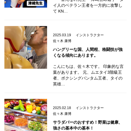
イ人のベテラン王者を一方的に攻撃し
て KN…
2025.03.19
インストラクター
佐々木 康博
ハングリーな国、人間程、格闘技が強
くなる傾向にあります。
こんにちは、佐々木です。 印象的な言
葉があります。 元、ムエタイ3階級王
者、ボクシングバンタム王者、タイの
英雄…
2025.02.18
インストラクター
佐々木 康博
サラダバーのおすすめ！野菜は健康、
強さの基本中の基本！