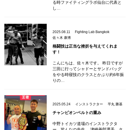
る時ファイティングラボ仙台に代表と
し…
2025.08.11
Fighting Lab Bangkok
佐々木 康博
格闘技は正当な挫折を与えてくれま
す！
こんにちは、佐々木です。 昨日ですが
三田に行ってシャドーとサンドバッグ
をやる時寝技のクラスとかぶり約6年振
りの…
2025.05.24
インストラクター
平丸 勝基
チャンピオンベルトの重み
中野トイカツ道場のインストラクタ
ー 皆んなの先生 津崎善郎選手 タ