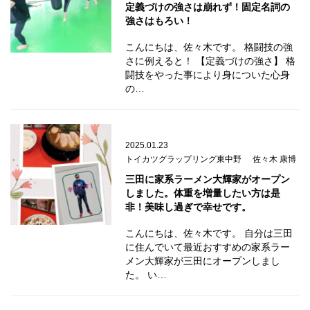
定義づけの強さは崩れず！固定名詞の
強さはもろい！
こんにちは、佐々木です。 格闘技の強
さに例えると！ 【定義づけの強さ】 格
闘技をやった事により身についた心身
の…
2025.01.23
トイカツグラップリング東中野
佐々木 康博
三田に家系ラーメン大輝家がオープン
しました。体重を増量したい方は是
非！美味し過ぎで幸せです。
こんにちは、佐々木です。 自分は三田
に住んでいて最近おすすめの家系ラー
メン大輝家が三田にオープンしまし
た。 い…