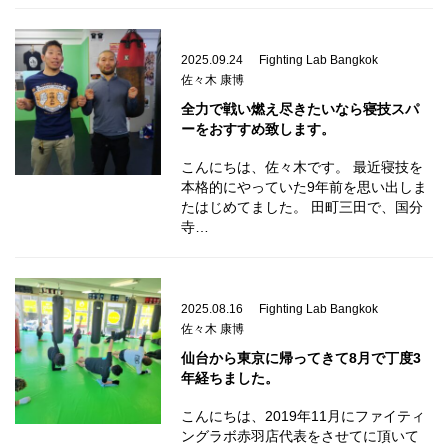
2025.09.24
Fighting Lab Bangkok
佐々木 康博
全力で戦い燃え尽きたいなら寝技スパ
ーをおすすめ致します。
こんにちは、佐々木です。 最近寝技を
本格的にやっていた9年前を思い出しま
たはじめてました。 田町三田で、国分
寺…
2025.08.16
Fighting Lab Bangkok
佐々木 康博
仙台から東京に帰ってきて8月で丁度3
年経ちました。
こんにちは、2019年11月にファイティ
ングラボ赤羽店代表をさせてに頂いて