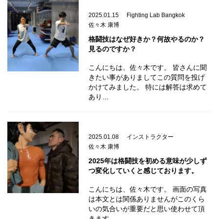
2025.01.15
Fighting Lab Bangkok
佐々木 康博
格闘技はなぜ好きか？何故やるのか？
見るのですか？
こんにちは、佐々木です。 皆さんに聞
きたい事がありましてこの質問を投げ
かけてみました。 特には解答は求めて
あり…
2025.01.08
インストラクター
佐々木 康博
2025年は格闘技を初める意味が少しず
つ変化していくと感じております。
こんにちは、佐々木です。 画面の写真
は本文とは関係ありませんがこのくら
いの気合いが重要だと思い使わせて頂
きます…