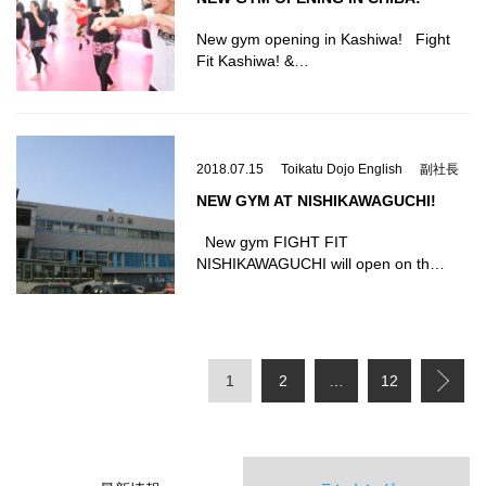
New gym opening in Kashiwa! Fight
Fit Kashiwa! &…
2018.07.15
Toikatu Dojo English
副社長
NEW GYM AT NISHIKAWAGUCHI!
New gym FIGHT FIT
NISHIKAWAGUCHI will open on th…
1
2
…
12