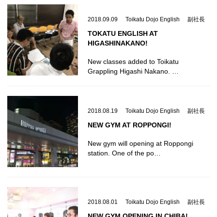
2018.09.09
Toikatu Dojo English
副社長
TOKATU ENGLISH AT
HIGASHINAKANO!
New classes added to Toikatu
Grappling Higashi Nakano. …
2018.08.19
Toikatu Dojo English
副社長
NEW GYM AT ROPPONGI!
New gym will opening at Roppongi
station. One of the po…
2018.08.01
Toikatu Dojo English
副社長
NEW GYM OPENING IN CHIBA!