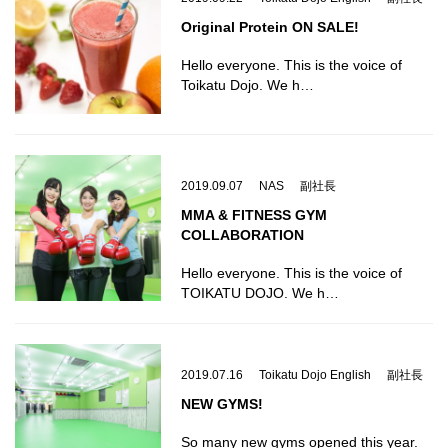
Original Protein ON SALE!
Hello everyone. This is the voice of
Toikatu Dojo. We h…
2019.09.07
NAS
副社長
MMA & FITNESS GYM
COLLABORATION
Hello everyone. This is the voice of
TOIKATU DOJO. We h…
2019.07.16
Toikatu Dojo English
副社長
NEW GYMS!
So many new gyms opened this year.