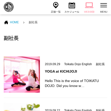
店舗一覧
スケジュール
WEB体験
MENU
HOME
副社長
副社長
2019.09.29
Toikatu Dojo English
副社長
YOGA at KICHIJOJI
Hello This is the voice of TOIKATU
DOJO. Did you know w…
2019.09.22
Toikatu Dojo English
副社長