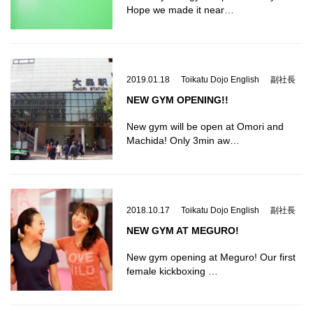
Hope we made it near…
2019.01.18
Toikatu Dojo English
副社長
NEW GYM OPENING!!
New gym will be open at Omori and
Machida! Only 3min aw…
2018.10.17
Toikatu Dojo English
副社長
NEW GYM AT MEGURO!
New gym opening at Meguro! Our first
female kickboxing …