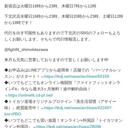
新宿店は火曜日18時から23時、木曜日7時から12時
下北沢店水曜日16時から23時、木曜日20時から23時、土曜日12時
から18時です！
代行を出す可能性もありますので下北沢のSNSのフォローもよろ
しくお願いします。そちらで代行情報流します。
@fightfit_shimokitazawa
来月も元気に営業しておりますので宜しくお願いします🤲
◆お申込みはLINEアプリから超簡単！店舗での『パーソナルレッ
スン』がスタート！→
https://tkdj.net/news/archives/60156
◆いつでもどこでもオンライン格闘技‪『ファイトフィットオンラ
インFit』‬‪今なら‬最大3ヶ月無料！途中解約自由！‬‪
→
https://onlinefit.cd-pf.net/
◆トイカツ道場オリジナルプロテイン『美生活習慣（アサイー
味）』絶賛販売中！→
https://tkdj.net/news/archives/42240?
bnr=PRO
◆いつでもどこでも習い放題！オンライン×外国語『トイカツオン
ライン外国語』→
https://tkdj.net/news/archives/28096