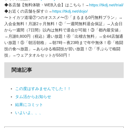
◆各店舗【無料体験・WEB入会】はこちら！→
https://tkdj.net/trial/
◆お近くの店舗を探す☆→
https://tkdj.net/dojo/
〜トイカツ道場⑦つのオススメ〜①「まるまる0円無料プラン」→
入会金無料！月謝2ヶ月無料！②「一週間無料退会保証」→入会日
から一週間（7日間）以内は無料で退会が可能！③「都内最安値」
→月謝8,800円（税込）通い放題！④「出稽古無料」→全44店舗通
い放題！⑤「朝活朝格」→朝7時～夜23時まで年中無休！⑥「格闘
技の食べ放題」→あらゆる格闘技が習い放題！⑦「手ぶらで格闘
技」→ウェアタオルセットが550円！
関連記事
この度はすみませんでした！！
タム活からお知らせ
結果にコミット
いよいよ、、、