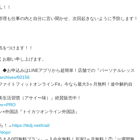
ん！！
管理も仕事の内と自分に言い聞かせ、次回起きないように予防します！
気をつけます！！
くお願い申し上げます。
/4】◆お申込みはLINEアプリから超簡単！店舗での『パーソナルレッス
/archives/60156
ァイトフィットオンラインFit』‬‪今なら‬最大3ヶ月無料！途中解約自
美生活習慣（アサイー味）』絶賛販売中！
?bnr=PRO
ン×外国語『トイカツオンライン外国語』
ら！→
https://tkdj.net/trial/
/dojo/
るまる0円無料プラン」→入会金無料！月謝2ヶ月無料！②「一週間無