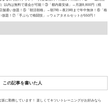
）以内は無料で退会が可能！③「都内最安値」→月謝8,800円（税
店舗通い放題！⑤「朝活朝格」→朝7時～夜23時まで年中無休！⑥「格
い放題！⑦「手ぶらで格闘技」→ウェアタオルセットが550円！
この記事を書いた人
玄坂に勤務しています！ 楽しくてキツいトレーニングがお好みなら