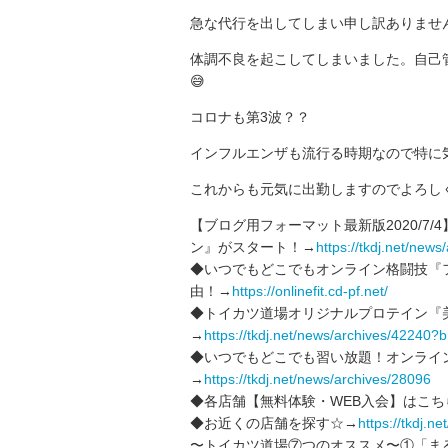
急な代行を出してしまい申し訳ありませ
体調不良を起こしてしまいました。自己
😅
コロナも第3波？？
インフルエンザも流行る時期なので特に
これからも元気に出勤しますのでよろし
【ブログ用フォーマット最新版2020/7
ン』がスタート！→
https://tkdj.net/news
◆いつでもどこでもオンライン格闘技‪『フ
由！‬‪→
https://onlinefit.cd-pf.net/
◆トイカツ道場オリジナルプロテイン『
→
https://tkdj.net/news/archives/42240
◆いつでもどこでも習い放題！オンライ
→
https://tkdj.net/news/archives/28096
◆各店舗【無料体験・WEB入会】はこち
◆お近くの店舗を探す☆→
https://tkdj.net
〜トイカツ道場⑦つのオススメ〜①「ま