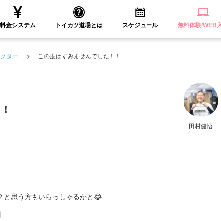
料金システム
トイカツ道場とは
スケジュール
無料体験/WEB
ラクター
この度はすみませんでした！！
！！
田村健悟
？と思う方もいらっしゃるかと😂
】