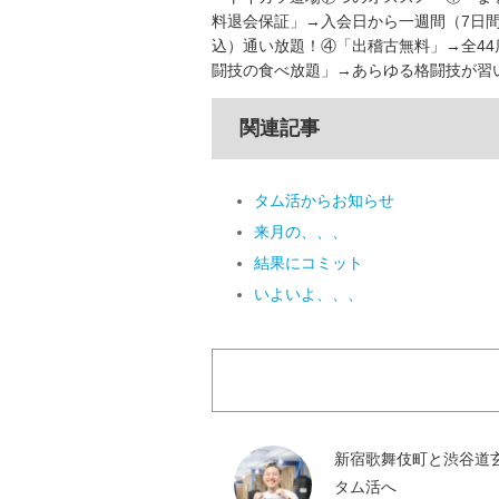
料退会保証」→入会日から一週間（7日間
込）通い放題！④「出稽古無料」→全44
闘技の食べ放題」→あらゆる格闘技が習
関連記事
タム活からお知らせ
来月の、、、
結果にコミット
いよいよ、、、
新宿歌舞伎町と渋谷道
タム活へ