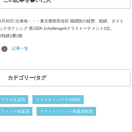
この記事を書いた人
年6月30日 出身地・・・東京都世田谷区 格闘技の経歴、戦績、タイト
ボクシング 第1回K-1challengeAクラストーナメント2位、
プロ戦績1勝2敗
記事一覧
カテゴリー/タグ
ングラボ五反田
ファイティングラボ田町
トフィット秋葉原
ファイトフィット秋葉原駅前