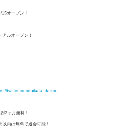
/15オープン！
ューアルオープン！
ps://twitter.com/toikatu_daikou
謝2ヶ月無料！
間以内は無料で退会可能！
）