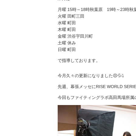
月曜 15時～18時秋葉原 19時～23時
火曜 田町三田
水曜 町田
木曜 町田
金曜 渋谷宇田川町
土曜 休み
日曜 町田
で指導しております。
今月久々の更新になりました😣💦⤵️
先週、幕張メッセにRISE WORLD SE
今回もファイティングラボ高田馬場所属の