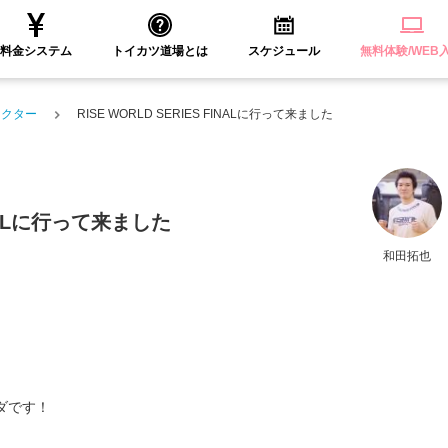
料金システム
トイカツ道場とは
スケジュール
無料体験/WEB
ラクター
RISE WORLD SERIES FINALに行って来ました
FINALに行って来ました
和田拓也
ダです！