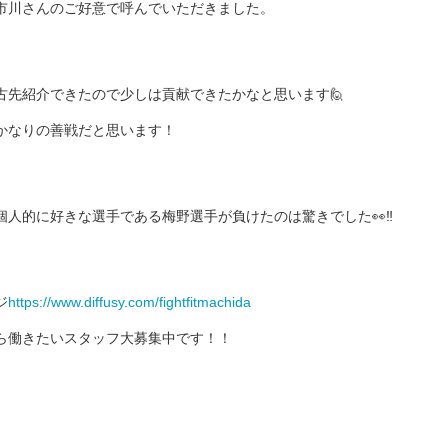
市川さんのご好意で呼んでいただきました。
古先紹介できたので少しは貢献できたかなと思います🙋
かなりの善戦だと思います！
人的に好きな選手である梅野選手が負けたのは驚きでした👀‼️
ジ
https://www.diffusy.com/fightfitmachida
ら働きたいスタッフ大募集中です！！