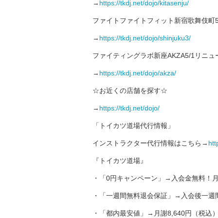
→
https://tkdj.net/dojo/kitasenju/
ファイトファイトフィット新宿歌舞伎町5
→
https://tkdj.net/dojo/shinjuku3/
ファイティングラボ新座AKZA5/1リニ
→
https://tkdj.net/dojo/akza/
☆お近くの店舗を探す☆
→
https://tkdj.net/dojo/
「トイカツ道場代行情報」
インストラクター代行情報はこちら→
htt
『トイカツ道場』
・「0円キャンペーン」→入会金無料！月
・「一週間無料退会保証」→入会後一週
・「都内最安値」→月謝8,640円（税込