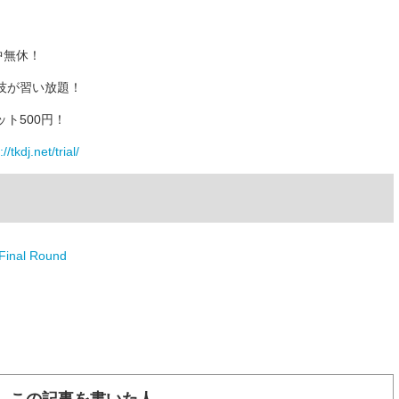
中無休！
技が習い放題！
ト500円！
//tkdj.net/trial/
inal Round