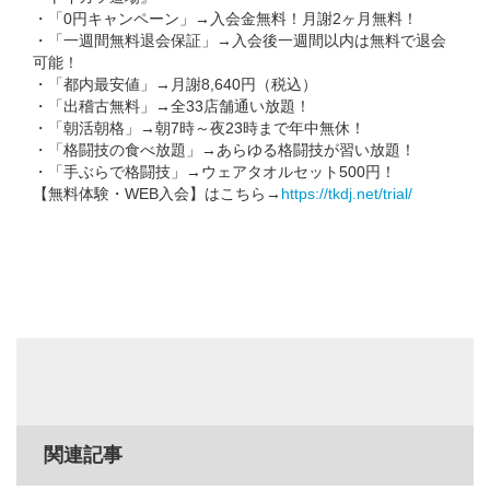
・「0円キャンペーン」→入会金無料！月謝2ヶ月無料！
・「一週間無料退会保証」→入会後一週間以内は無料で退会
可能！
・「都内最安値」→月謝8,640円（税込）
・「出稽古無料」→全33店舗通い放題！
・「朝活朝格」→朝7時～夜23時まで年中無休！
・「格闘技の食べ放題」→あらゆる格闘技が習い放題！
・「手ぶらで格闘技」→ウェアタオルセット500円！
【無料体験・WEB入会】はこちら→
https://tkdj.net/trial/
関連記事