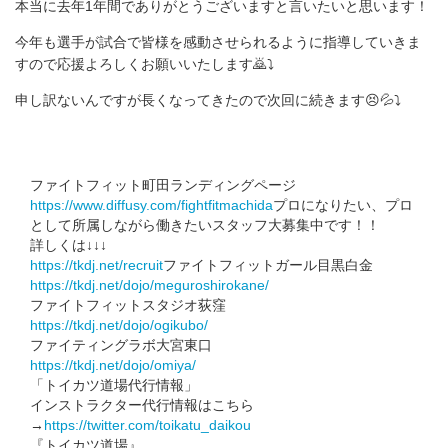
本当に去年1年間でありがとうございますと言いたいと思います！
今年も選手が試合で皆様を感動させられるように指導していきま
すので応援よろしくお願いいたします🙇⤵️
申し訳ないんですが長くなってきたので次回に続きます😣💦⤵️
ファイトフィット町田ランディングページ
https://www.diffusy.com/fightfitmachida
プロになりたい、プロ
として所属しながら働きたいスタッフ大募集中です！！
詳しくは↓↓↓
https://tkdj.net/recruit
ファイトフィットガール目黒白金
https://tkdj.net/dojo/meguroshirokane/
ファイトフィットスタジオ荻窪
https://tkdj.net/dojo/ogikubo/
ファイティングラボ大宮東口
https://tkdj.net/dojo/omiya/
「トイカツ道場代行情報」
インストラクター代行情報はこちら
→
https://twitter.com/toikatu_daikou
『トイカツ道場』