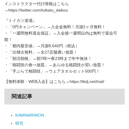
インストラクター代行情報はこちら
→https://twitter.com/toikatu_daikou
『トイカツ道場』
・「0円キャンペーン」→入会金無料！月謝2ヶ月無料！
・「一週間無料退会保証」→入会後一週間以内は無料で退会可
能！
・「都内最安値」→月謝8,640円（税込）
・「出稽古無料」→全27店舗通い放題！
・「朝活朝格」→朝7時〜夜23時まで年中無休！
・「格闘技の食べ放題」→あらゆる格闘技が習い放題！
・「手ぶらで格闘技」→ウェアタオルセット500円！
【無料体験・WEB入会】はこちら→https://tkdj.net/trial/
関連記事
KAMINARIMON
研究