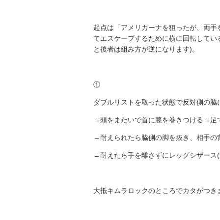
起点は「アメリカーナを狙ったが、両手
てエスケープするために横に回転してい
と後者は組み方が逆になります)。
①
ダブルリストを取った状態で反対側の脇
→頭をまたいで首に膝を巻きつける→足
→耐えられたら脇側の脚を抜き、相手の
→耐えたら手を離さずにレッグシザース(
大抵キムラロックのところでカタがつき