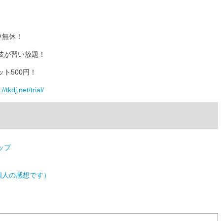
）
中無休！
技が習い放題！
ト500円！
//tkdj.net/trial/
ップ
個人の感想です）