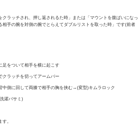
をクラッチされ、押し返されるた時」または「マウントを腹ばいになっ
る相手の腕を対側の腕でとらえてダブルリストを取った時」です(前者
に足をついて相手を横に起こす
でクラッチを切ってアームバー
背中側に回して両膝で相手の胸を挟む→(変型)キムラロック
洗濯バサミ)
ます。