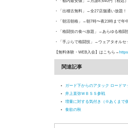
・「都内最安値」→月謝8,640円（税込
・「出稽古無料」→全27店舗通い放題！
・「朝活朝格」→朝7時〜夜23時まで年
・「格闘技の食べ放題」→あらゆる格闘
・「手ぶらで格闘技」→ウェアタオルセッ
【無料体験・WEB入会】はこちら→
https:
関連記事
ガード下からのアタック ロードマ
井上直弥ＷＢＳＳ参戦
増量に対する気付き（※あくまで
食欲の秋