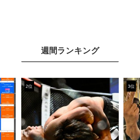
週間ランキング
2位
3位