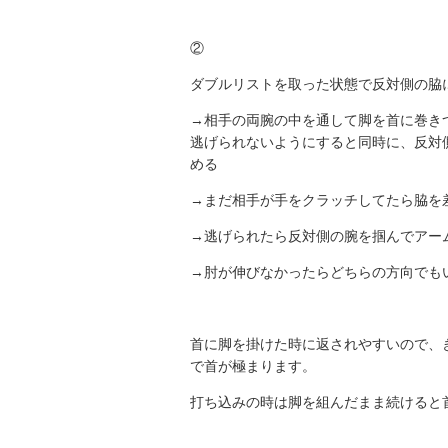
②
ダブルリストを取った状態で反対側の脇
→相手の両腕の中を通して脚を首に巻き
逃げられないようにすると同時に、反対
める
→まだ相手が手をクラッチしてたら脇を
→逃げられたら反対側の腕を掴んでアー
→肘が伸びなかったらどちらの方向でも
首に脚を掛けた時に返されやすいので、
で首が極まります。
打ち込みの時は脚を組んだまま続けると