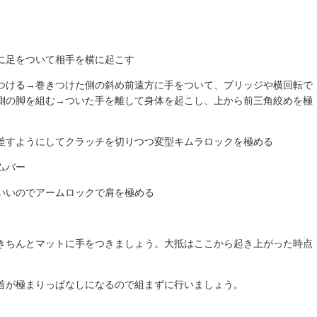
に足をついて相手を横に起こす
つける→巻きつけた側の斜め前遠方に手をついて、ブリッジや横回転で
側の脚を組む→ついた手を離して身体を起こし、上から前三角絞めを極
差すようにしてクラッチを切りつつ変型キムラロックを極める
ムバー
いいのでアームロックで肩を極める
きちんとマットに手をつきましょう。大抵はここから起き上がった時点
首が極まりっぱなしになるので組まずに行いましょう。