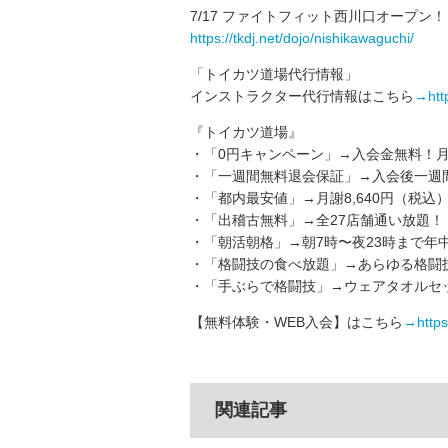
7/17 ファイトフィット西川口オープン！
https://tkdj.net/dojo/nishikawaguchi/
「トイカツ道場代行情報」
インストラクター代行情報はこちら
→http
『トイカツ道場』
・「0円キャンペーン」→入会金無料！月
・「一週間無料退会保証」→入会後一週
・「都内最安値」→月謝8,640円（税込
・「出稽古無料」→全27店舗通い放題！
・「朝活朝格」→朝7時〜夜23時まで年
・「格闘技の食べ放題」→あらゆる格闘
・「手ぶらで格闘技」→ウェアタオルセッ
【無料体験・WEB入会】はこちら
→https:/
関連記事