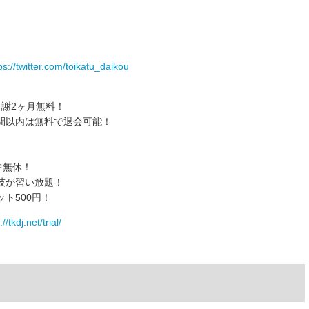
s://twitter.com/toikatu_daikou
謝2ヶ月無料！
間以内は無料で退会可能！
）
中無休！
技が習い放題！
ト500円！
/tkdj.net/trial/