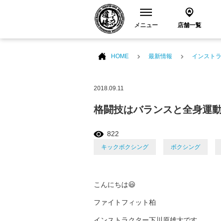
メニュー
店舗一覧
HOME
最新情報
インスト
2018.09.11
格闘技はバランスと全身運
822
キックボクシング
ボクシング
こんにちは😃
ファイトフィット柏
インストラクター下川原雄大です