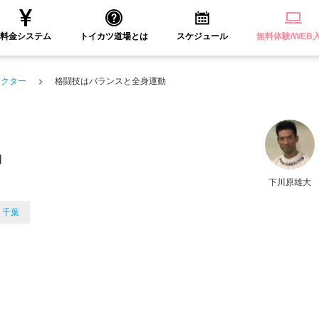
料金システム
トイカツ道場とは
スケジュール
無料体験/WEB
ラクター
格闘技はバランスと全身運動
動
下川原雄大
千葉