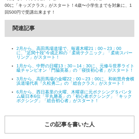
00に「キッズクラス」がスタート！4歳〜小学生までを対象に、1
回500円で受講出来ます！
関連記事
2月から、高田馬場道場で、毎週木曜21：00～23：00
に、“足関十段”今成正和の「柔術テクニック」「柔術スパー
リング」がスタート！
1月から、中野の日曜13：30～14：30に、元修斗世界ライト
級チャンピオン「門脇英基」の「寝技初心者」がスタート！
3月から、高田馬場の金曜22：00～23：00に、和術慧舟會横
浜道場代表『久松勇二』の「総合クラス」がスタート！
6月から、西日暮里の火曜、木曜昼に元ボクシングＳバンタ
ム級日本6位「平丸勝基」の「初心者ボクシング」「キック
ボクシング」「総合初心者」がスタート！
この記事を書いた人