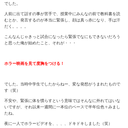
でした。
人前に出て話すの事が苦手で、授業中にみんなの前で教科書を読
むとか、発言するのが本当に緊張し、顔は真っ赤になり、手は汗
だく。。。。
こんなんじゃきっと試合になったら緊張でなにもできないだろう
と思った俺が始めたこと、それが・・・
ホラー映画を見て度胸をつける！
でした。当時中学生でしたからねー、変な発想がうまれたもので
す（笑）
不安や、緊張に体を慣らすという意味ではそんなに外れてはいな
いですが、それ以来一週間に一本位のペースで半年位色々みまし
たね。
夜に一人でホラービデオを、、、、ドキドキしました（笑）