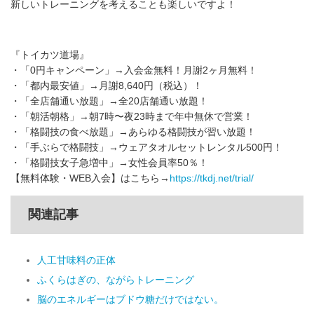
新しいトレーニングを考えることも楽しいですよ！
『トイカツ道場』
・「0円キャンペーン」→入会金無料！月謝2ヶ月無料！
・「都内最安値」→月謝8,640円（税込）！
・「全店舗通い放題」→全20店舗通い放題！
・「朝活朝格」→朝7時〜夜23時まで年中無休で営業！
・「格闘技の食べ放題」→あらゆる格闘技が習い放題！
・「手ぶらで格闘技」→ウェアタオルセットレンタル500円！
・「格闘技女子急増中」→女性会員率50％！
【無料体験・WEB入会】はこちら→
https://tkdj.net/trial/
関連記事
人工甘味料の正体
ふくらはぎの、ながらトレーニング
脳のエネルギーはブドウ糖だけではない。