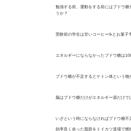
勉強する前、運動をする前にはブドウ糖
うか？
受験前の学生は甘いコーヒー☕とお菓子
エネルギーにならなかったブドウ糖は10
ブドウ糖が不足するとケトン体という物
脳はブドウ糖だけがエネルギー源だけで
いざという時にならなければブドウ糖不
効率良く余った脂肪をトイカツ道場で燃焼