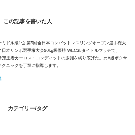
この記事を書いた人
ミドル級1位 第5回全日本コンバットレスリングオープン選手権大
0回全日本サンボ選手権大会90kg級優勝 WEC35タイトルマッチで、
級暫定王者カーロス・コンディットの激闘を繰り広げた。元A級ボクサ
テクニックを丁寧に指導します。
覧
カテゴリー/タグ