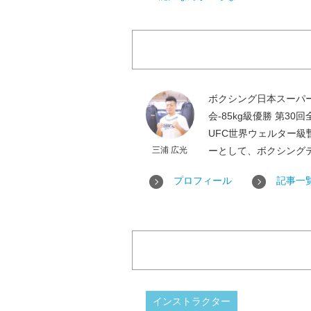
ボクシング日本スーパー
会-85kg級優勝 第3
UFC世界ウェルター
三浦 広光
ーとして、ボクシング
プロフィール
記事一
インストラクター