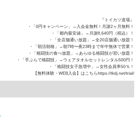
『トイカツ道場』
・「0円キャンペーン」→入会金無料！月謝2ヶ月無料！
・「都内最安値」→月謝8,640円（税込）！
・「全店舗通い放題」→全20店舗通い放題！
・「朝活朝格」→朝7時〜夜23時まで年中無休で営業！
・「格闘技の食べ放題」→あらゆる格闘技が習い放題！
・「手ぶらで格闘技」→ウェアタオルセットレンタル500円！
・「格闘技女子急増中」→女性会員率50％！
【無料体験・WEB入会】はこちらhttps://tkdj.net/trial/
グ