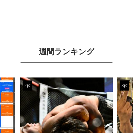
週間ランキング
2位
3位