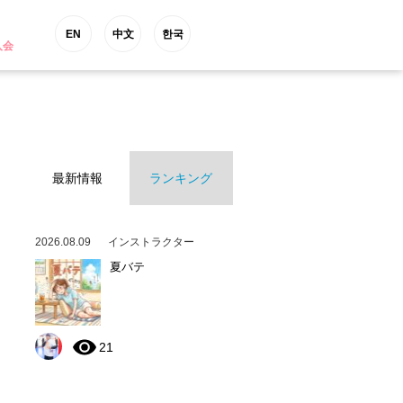
EN
中文
한국
入会
最新情報
ランキング
2026.08.09
インストラクター
夏バテ
21