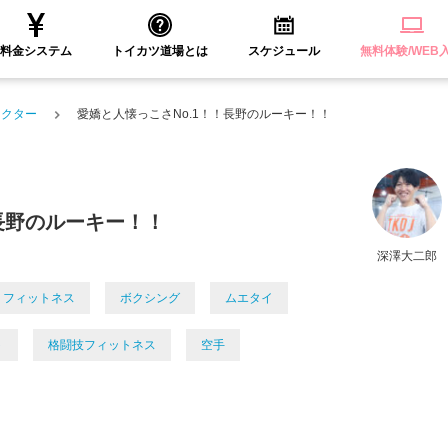
料金システム
トイカツ道場とは
スケジュール
無料体験/WEB
ラクター
愛嬌と人懐っこさNo.1！！長野のルーキー！！
長野のルーキー！！
深澤大二郎
フィットネス
ボクシング
ムエタイ
ト
格闘技フィットネス
空手