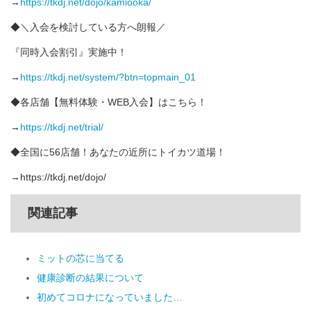
→
https://tkdj.net/dojo/kamiooka/
◆＼入会を検討している方へ朗報／
『同時入会割引』実施中！
→
https://tkdj.net/system/?btn=topmain_01
◆各店舗【無料体験・WEB入会】はこちら！
→
https://tkdj.net/trial/
◆全国に56店舗！あなたの近所にトイカツ道場！
→https://tkdj.net/dojo/
関連記事
ミットの芯に当てる
健康診断の結果について
初めてコロナになっていました…