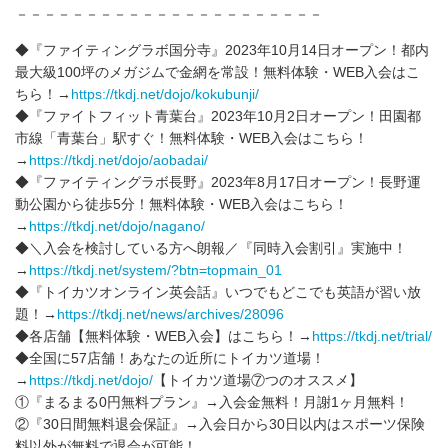
－－－－－－－－－－－－－－－－－－－－－－
◆『ファイティングラボ国分寺』2023年10月14日オープン！都内
最大級100坪のメガジムで金網を常設！無料体験・WEB入会はこ
ちら！→
https://tkdj.net/dojo/kokubunji/
◆『ファイトフィット青葉台』2023年10月2日オープン！田園都
市線「青葉台」駅すぐ！無料体験・WEB入会はこちら！
→
https://tkdj.net/dojo/aobadai/
◆『ファイティングラボ長野』2023年8月17日オープン！長野運
動公園から徒歩5分！無料体験・WEB入会はこちら！
→
https://tkdj.net/dojo/nagano/
◆＼入会を検討している方へ朗報／『同時入会割引』実施中！
→
https://tkdj.net/system/?btn=topmain_01
◆『トイカツオンライン英会話』いつでもどこでも英語が習い放
題！→
https://tkdj.net/news/archives/28096
◆各店舗【無料体験・WEB入会】はこちら！→
https://tkdj.net/trial/
◆全国に57店舗！あなたの近所にトイカツ道場！
→
https://tkdj.net/dojo/
【トイカツ道場⑦つのオススメ】
①『まるまる0円無料プラン』→入会金無料！月謝1ヶ月無料！
②『30日間無料退会保証』→入会日から30日以内はスポーツ保険
料以外が無料で退会が可能！