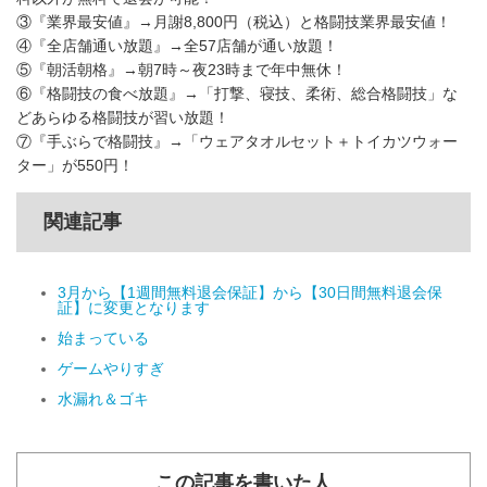
③『業界最安値』→月謝8,800円（税込）と格闘技業界最安値！
④『全店舗通い放題』→全57店舗が通い放題！
⑤『朝活朝格』→朝7時～夜23時まで年中無休！
⑥『格闘技の食べ放題』→「打撃、寝技、柔術、総合格闘技」な
どあらゆる格闘技が習い放題！
⑦『手ぶらで格闘技』→「ウェアタオルセット＋トイカツウォー
ター」が550円！
関連記事
3月から【1週間無料退会保証】から【30日間無料退会保
証】に変更となります
始まっている
ゲームやりすぎ
水漏れ＆ゴキ
この記事を書いた人