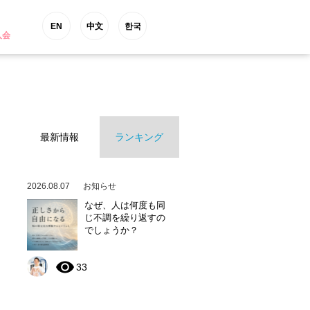
EN
中文
한국
入会
最新情報
ランキング
2026.08.07
お知らせ
なぜ、人は何度も同
じ不調を繰り返すの
でしょうか？
33