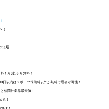
01
ら！
ツ道場！
料！月謝1ヶ月無料！
30日以内はスポーツ保険料以外が無料で退会が可能！
）と格闘技業界最安値！
放題！
中無休！