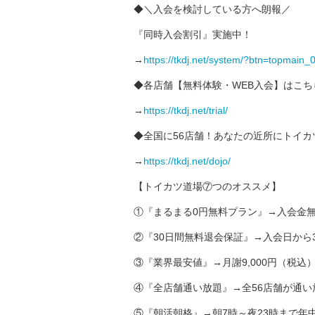
◆＼入会を検討している方へ朗報／
『同時入会割引』実施中！
→
https://tkdj.net/system/?btn=topmain_
◆各店舗【無料体験・WEB入会】はこち
→
https://tkdj.net/trial/
◆全国に56店舗！あなたの近所にトイカ
→
https://tkdj.net/dojo/
【トイカツ道場⑦つのオススメ】
①『まるまる0円無料プラン』→入会金無
②『30日間無料退会保証』→入会日から
③『業界最安値』→月謝9,000円（税込
④『全店舗通い放題』→全56店舗が通い
⑤『朝活朝格』→朝7時～夜23時まで年