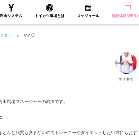
料金システム
トイカツ道場とは
スケジュール
無料体験/WEB
ラクター
やき◯
岩渕将大
高田馬場マネージャーの岩渕です。
ね。
ほとんど脂質も含まないのでトレーニーやダイエットしたい方にもおす