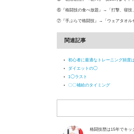
⑥『格闘技の食べ放題』→「打撃、寝技
⑦『手ぶらで格闘技』→「ウェアタオルセ
関連記事
初心者に最適なトレーニング頻度
ダイエットの◯
1◯ラスト
〇〇補給のタイミング
格闘技歴は15年でキ