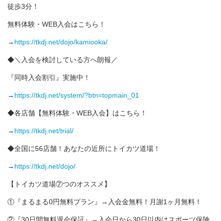
徒歩3分！
無料体験・WEB入会はこちら！
→
https://tkdj.net/dojo/kamiooka/
◆＼入会を検討している方へ朗報／
『同時入会割引』実施中！
→
https://tkdj.net/system/?btn=topmain_01
◆各店舗【無料体験・WEB入会】はこちら！
→
https://tkdj.net/trial/
◆全国に56店舗！あなたの近所にトイカツ道場！
→
https://tkdj.net/dojo/
【トイカツ道場⑦つのオススメ】
①『まるまる0円無料プラン』→入会金無料！月謝1ヶ月無料！
②『30日間無料退会保証』→入会日から30日以内はスポーツ保険