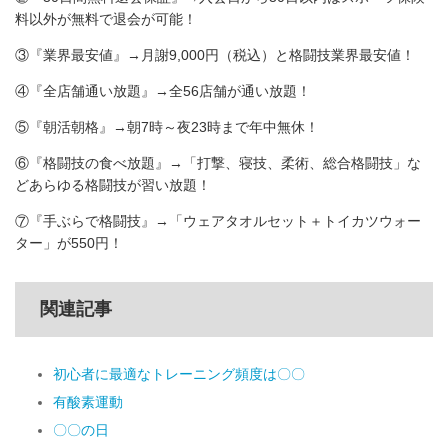
料以外が無料で退会が可能！
③『業界最安値』→月謝9,000円（税込）と格闘技業界最安値！
④『全店舗通い放題』→全56店舗が通い放題！
⑤『朝活朝格』→朝7時～夜23時まで年中無休！
⑥『格闘技の食べ放題』→「打撃、寝技、柔術、総合格闘技」な
どあらゆる格闘技が習い放題！
⑦『手ぶらで格闘技』→「ウェアタオルセット＋トイカツウォー
ター」が550円！
関連記事
初心者に最適なトレーニング頻度は〇〇
有酸素運動
〇〇の日