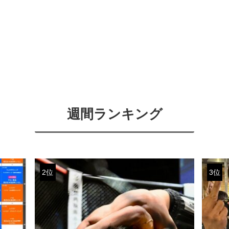
週間ランキング
2位
3位