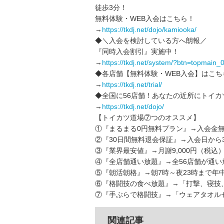
徒歩3分！
無料体験・WEB入会はこちら！
→
https://tkdj.net/dojo/kamiooka/
◆＼入会を検討している方へ朗報／
『同時入会割引』実施中！
→
https://tkdj.net/system/?btn=topmain_
◆各店舗【無料体験・WEB入会】はこち
→
https://tkdj.net/trial/
◆全国に56店舗！あなたの近所にトイカ
→
https://tkdj.net/dojo/
【トイカツ道場⑦つのオススメ】
①『まるまる0円無料プラン』→入会金無
②『30日間無料退会保証』→入会日から
③『業界最安値』→月謝9,000円（税込
④『全店舗通い放題』→全56店舗が通い
⑤『朝活朝格』→朝7時～夜23時まで年
⑥『格闘技の食べ放題』→「打撃、寝技
⑦『手ぶらで格闘技』→「ウェアタオルセ
関連記事