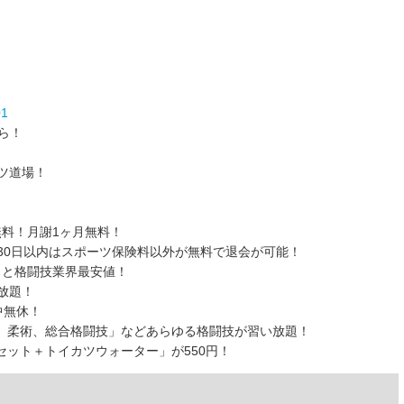
01
ら！
ツ道場！
料！月謝1ヶ月無料！
30日以内はスポーツ保険料以外が無料で退会が可能！
）と格闘技業界最安値！
放題！
中無休！
、柔術、総合格闘技」などあらゆる格闘技が習い放題！
ット＋トイカツウォーター」が550円！