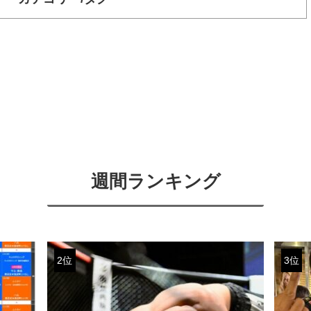
週間ランキング
2位
3位