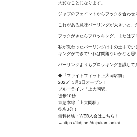
大変なことになります。
ジャブのフェイントからフックを合わせ
これがある意味パーリングが大きいと、
フックがきたらブロッキング、またはブ
私が教わったパーリングは手の土手で少
キングができていれば問題ないかなと思
パーリングよりもブロッキング意識して
◆『ファイトフィット上大岡駅前』
2025年3月3日オープン！
ブルーライン「上大岡駅」
徒歩10秒！
京急本線「上大岡駅」
徒歩3分！
無料体験・WEB入会はこちら！
→https://tkdj.net/dojo/kamiooka/