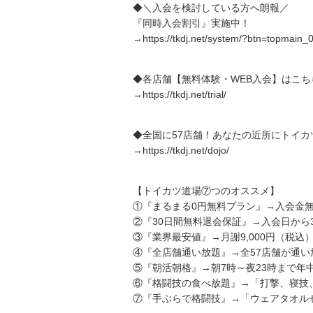
◆＼入会を検討している方へ朗報／
『同時入会割引』実施中！
→https://tkdj.net/system/?btn=topmain_
◆各店舗【無料体験・WEB入会】はこち
→https://tkdj.net/trial/
◆全国に57店舗！あなたの近所にトイカ
→https://tkdj.net/dojo/
【トイカツ道場⑦つのオススメ】
①『まるまる0円無料プラン』→入会金無
②『30日間無料退会保証』→入会日から
③『業界最安値』→月謝9,000円（税込
④『全店舗通い放題』→全57店舗が通い
⑤『朝活朝格』→朝7時～夜23時まで年
⑥『格闘技の食べ放題』→「打撃、寝技
⑦『手ぶらで格闘技』→「ウェアタオルセ