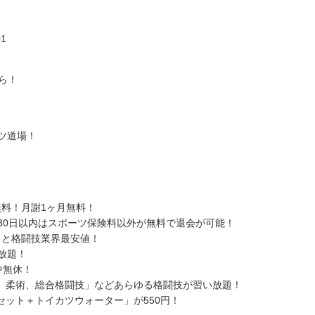
01
ら！
ツ道場！
料！月謝1ヶ月無料！
30日以内はスポーツ保険料以外が無料で退会が可能！
）と格闘技業界最安値！
放題！
中無休！
、柔術、総合格闘技」などあらゆる格闘技が習い放題！
ット＋トイカツウォーター」が550円！