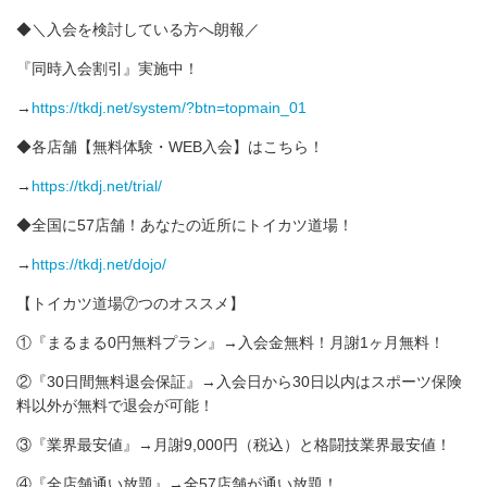
◆＼入会を検討している方へ朗報／
『同時入会割引』実施中！
→
https://tkdj.net/system/?btn=topmain_01
◆各店舗【無料体験・WEB入会】はこちら！
→
https://tkdj.net/trial/
◆全国に57店舗！あなたの近所にトイカツ道場！
→
https://tkdj.net/dojo/
【トイカツ道場⑦つのオススメ】
①『まるまる0円無料プラン』→入会金無料！月謝1ヶ月無料！
②『30日間無料退会保証』→入会日から30日以内はスポーツ保険
料以外が無料で退会が可能！
③『業界最安値』→月謝9,000円（税込）と格闘技業界最安値！
④『全店舗通い放題』→全57店舗が通い放題！