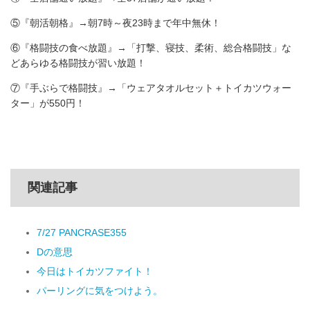
⑤『朝活朝格』→朝7時～夜23時まで年中無休！
⑥『格闘技の食べ放題』→「打撃、寝技、柔術、総合格闘技」な
どあらゆる格闘技が習い放題！
⑦『手ぶらで格闘技』→「ウェアタオルセット＋トイカツウォー
ター」が550円！
関連記事
7/27 PANCRASE355
Dの意思
今日はトイカツファイト！
パーリングに気をつけよう。