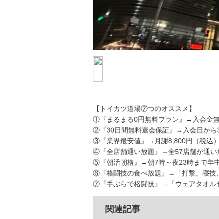
【トイカツ道場⑦つのオススメ】
①『まるまる0円無料プラン』→入会金無
②『30日間無料退会保証』→入会日から
③『業界最安値』→月謝8,800円（税込
④『全店舗通い放題』→全57店舗が通い
⑤『朝活朝格』→朝7時～夜23時まで年
⑥『格闘技の食べ放題』→「打撃、寝技
⑦『手ぶらで格闘技』→「ウェアタオルセ
関連記事