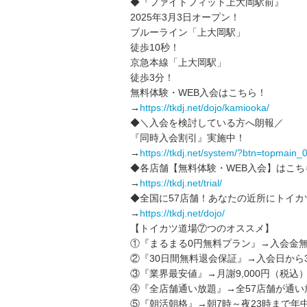
◆『ファイトフィット上大岡駅前』
2025年3月3日オープン！
ブルーライン「上大岡駅」
徒歩10秒！
京急本線「上大岡駅」
徒歩3分！
無料体験・WEB入会はこちら！
→
https://tkdj.net/dojo/kamiooka/
◆＼入会を検討している方へ朗報／
『同時入会割引』実施中！
→
https://tkdj.net/system/?btn=topmain_
◆各店舗【無料体験・WEB入会】はこち
→
https://tkdj.net/trial/
◆全国に57店舗！あなたの近所にトイカ
→
https://tkdj.net/dojo/
【トイカツ道場⑦つのオススメ】
①『まるまる0円無料プラン』→入会金無
②『30日間無料退会保証』→入会日から
③『業界最安値』→月謝9,000円（税込
④『全店舗通い放題』→全57店舗が通い
⑤『朝活朝格』→朝7時～夜23時まで年