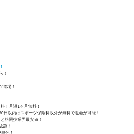
01
ら！
ツ道場！
料！月謝1ヶ月無料！
30日以内はスポーツ保険料以外が無料で退会が可能！
）と格闘技業界最安値！
放題！
中無休！