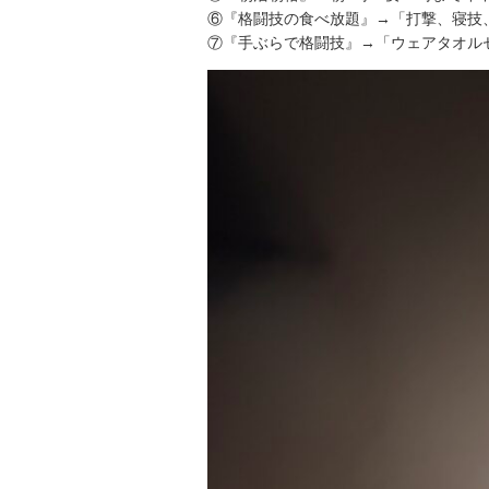
⑥『格闘技の食べ放題』→「打撃、寝技
⑦『手ぶらで格闘技』→「ウェアタオルセ