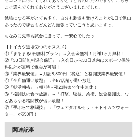
セコンドに付いてくれてありがとうと言われたのですが、こちら
こそ選んでくれてありがとうございましたでした。
勉強になる事がとても多く、自分も刺激も受けることが1日で沢山
あったので練習もどんどん頑張っていこうと思いますっ。
ちなみに先輩も試合に勝って、一安心でしたっ
【トイカツ道場⑦つのオススメ】
①『まるまる0円無料プラン』→入会金無料！月謝1ヶ月無料！
②『30日間無料退会保証』→入会日から30日以内はスポーツ保険
料以外が無料で退会が可能！
③『業界最安値』→月謝8,800円（税込）と格闘技業界最安値！
④『全店舗通い放題』→全57店舗が通い放題！
⑤『朝活朝格』→朝7時～夜23時まで年中無休！
⑥『格闘技の食べ放題』→「打撃、寝技、柔術、総合格闘技」な
どあらゆる格闘技が習い放題！
⑦『手ぶらで格闘技』→「ウェアタオルセット＋トイカツウォー
ター」が550円！
関連記事