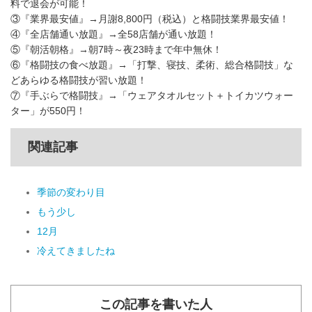
料で退会が可能！
③『業界最安値』→月謝8,800円（税込）と格闘技業界最安値！
④『全店舗通い放題』→全58店舗が通い放題！
⑤『朝活朝格』→朝7時～夜23時まで年中無休！
⑥『格闘技の食べ放題』→「打撃、寝技、柔術、総合格闘技」な
どあらゆる格闘技が習い放題！
⑦『手ぶらで格闘技』→「ウェアタオルセット＋トイカツウォー
ター」が550円！
関連記事
季節の変わり目
もう少し
12月
冷えてきましたね
この記事を書いた人