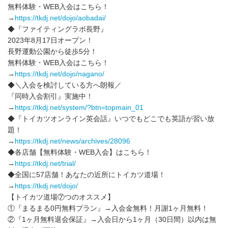
無料体験・WEB入会はこちら！
→
https://tkdj.net/dojo/aobadai/
◆『ファイティングラボ長野』
2023年8月17日オープン！
長野運動公園から徒歩5分！
無料体験・WEB入会はこちら！
→
https://tkdj.net/dojo/nagano/
◆＼入会を検討している方へ朗報／
『同時入会割引』実施中！
→
https://tkdj.net/system/?btn=topmain_01
◆『トイカツオンライン英会話』いつでもどこでも英語が習い放
題！
→
https://tkdj.net/news/archives/28096
◆各店舗【無料体験・WEB入会】はこちら！
→
https://tkdj.net/trial/
◆全国に57店舗！あなたの近所にトイカツ道場！
→
https://tkdj.net/dojo/
【トイカツ道場⑦つのオススメ】
①『まるまる0円無料プラン』→入会金無料！月謝1ヶ月無料！
②『1ヶ月無料退会保証』→入会日から1ヶ月（30日間）以内は無