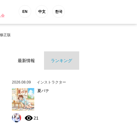
EN
中文
한국
入会
※修正版
最新情報
ランキング
2026.08.09
インストラクター
夏バテ
21