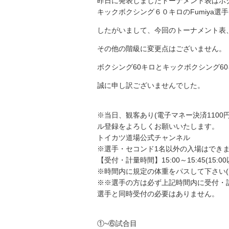
昨日に発表しましたトーナメント表はボ
キックボクシング６０キロのFumiya
したがいまして、今回のトーナメント表
その他の階級に変更点はございません。
ボクシング60キロとキックボクシング6
誠に申し訳ございませんでした。
※当日、観客あり(電子マネー決済1100
ル登録をよろしくお願いいたします。
トイカツ道場公式チャンネル
※選手・セコンド1名以外の入場はでき
【受付・計量時間】15:00～15:45(15
※時間内に規定の体重をパスして下さい
※※選手の方は必ず上記時間内に受付・計
選手と同時受付の必要はありません。
①~⑥試合目