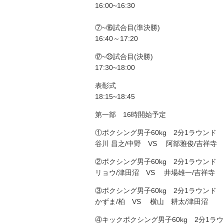
16:00~16:30
⑦~⑯試合目(準決勝)
16:40～17:20
⑰~㉓試合目(決勝)
17:30~18:00
表彰式
18:15~18:45
第一部 16時開始予定
①ボクシング男子60kg 2分1ラウンド
谷川 昌之/中野 VS 阿部雅俊/吉祥寺
②ボクシング男子60kg 2分1ラウンド
リョウ/津田沼 VS 井場雄一/吉祥寺
③ボクシング男子60kg 2分1ラウンド
かずま/柏 VS 横山 耕太/津田沼
④キックボクシング男子60kg 2分1ラ