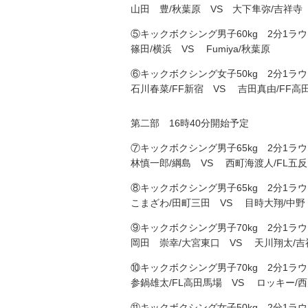
山田 豊/秋葉原 VS 大下隼弥/吉祥寺
⑤キックボクシング男子60kg 2分1ラ
篠田/横浜 VS Fumiya/秋葉原
⑥キックボクシング女子50kg 2分1ラ
石川春菜/FF新宿 VS 吉田真由/FF高
第二部 16時40分開始予定
⑦キックボクシング男子65kg 2分1ラ
林慎一郎/綱島 VS 西町海渡人/FL五
⑧キックボクシング男子65kg 2分1ラ
こまざわ/田町三田 VS 目時大翔/中野
⑨キックボクシング男子70kg 2分1ラ
岡田 崇幸/大宮東口 VS 天川翔太/吉
⑩キックボクシング男子70kg 2分1ラ
参鍋雄太/FL高田馬場 VS ロッキー/
⑪キックボクシング女子50kg 2分1ラ