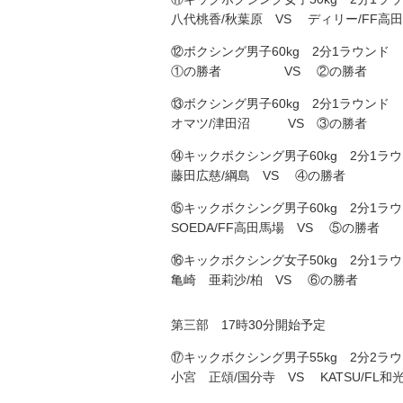
八代桃香/秋葉原 VS ディリー/FF高
⑫ボクシング男子60kg 2分1ラウンド
①の勝者 VS ②の勝者
⑬ボクシング男子60kg 2分1ラウンド
オマツ/津田沼 VS ③の勝者
⑭キックボクシング男子60kg 2分1ラ
藤田広慈/綱島 VS ④の勝者
⑮キックボクシング男子60kg 2分1ラ
SOEDA/FF高田馬場 VS ⑤の勝者
⑯キックボクシング女子50kg 2分1ラ
亀崎 亜莉沙/柏 VS ⑥の勝者
第三部 17時30分開始予定
⑰キックボクシング男子55kg 2分2ラ
小宮 正頌/国分寺 VS KATSU/FL和