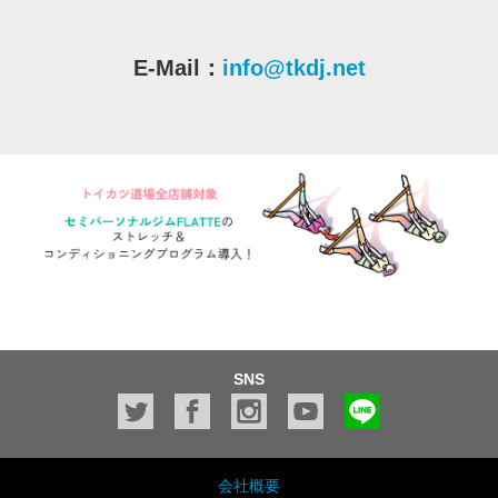
E-Mail：
info@tkdj.net
SNS
会社概要