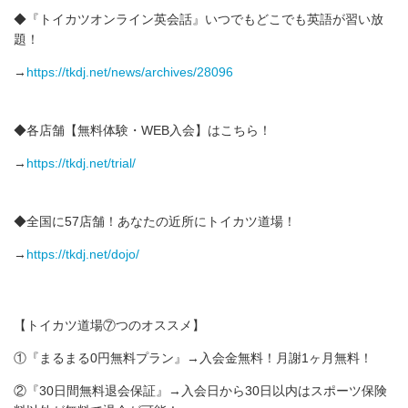
◆『トイカツオンライン英会話』いつでもどこでも英語が習い放
題！
→
https://tkdj.net/news/archives/28096
◆各店舗【無料体験・WEB入会】はこちら！
→
https://tkdj.net/trial/
◆全国に57店舗！あなたの近所にトイカツ道場！
→
https://tkdj.net/dojo/
【トイカツ道場⑦つのオススメ】
①『まるまる0円無料プラン』→入会金無料！月謝1ヶ月無料！
②『30日間無料退会保証』→入会日から30日以内はスポーツ保険