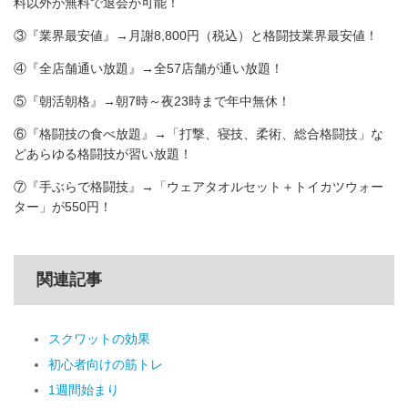
料以外が無料で退会が可能！
③『業界最安値』→月謝8,800円（税込）と格闘技業界最安値！
④『全店舗通い放題』→全57店舗が通い放題！
⑤『朝活朝格』→朝7時～夜23時まで年中無休！
⑥『格闘技の食べ放題』→「打撃、寝技、柔術、総合格闘技」な
どあらゆる格闘技が習い放題！
⑦『手ぶらで格闘技』→「ウェアタオルセット＋トイカツウォー
ター」が550円！
関連記事
スクワットの効果
初心者向けの筋トレ
1週間始まり