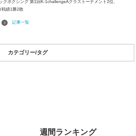
ボクシング 第1回K-1challengeAクラストーナメント2位、
プロ戦績1勝2敗
記事一覧
カテゴリー/タグ
週間ランキング