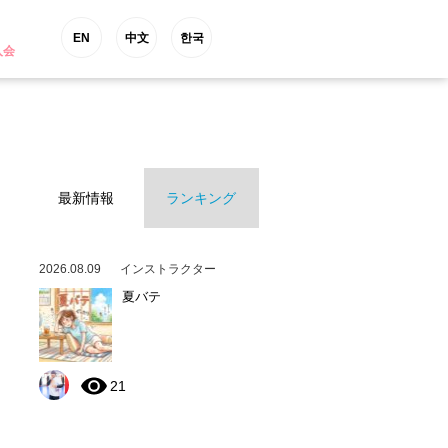
EN
中文
한국
入会
最新情報
ランキング
2026.08.09
インストラクター
夏バテ
21