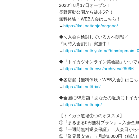
2023年8月17日オープン！
長野運動公園から徒歩5分！
無料体験・WEB入会はこちら！
→
https://tkdj.net/dojo/nagano/
◆＼入会を検討している方へ朗報／
『同時入会割引』実施中！
→
https://tkdj.net/system/?btn=topmain_
◆『トイカツオンライン英会話』いつで
→
https://tkdj.net/news/archives/28096
◆各店舗【無料体験・WEB入会】はこち
→
https://tkdj.net/trial/
◆全国に58店舗！あなたの近所にトイカ
→
https://tkdj.net/dojo/
【トイカツ道場⑦つのオススメ】
①『まるまる0円無料プラン』→入会金無
②『一週間無料退会保証』→入会日から
③『業界最安値』→月謝8,800円（税込