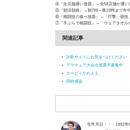
④『全店舗通い放題』→全58店舗が通い
⑤『朝活朝格』→朝7時～夜23時まで年
⑥『格闘技の食べ放題』→「打撃、寝技
⑦『手ぶらで格闘技』→「ウェアタオルセ
関連記事
詐欺サイトにお気をつけください
アマチュア大会出場選手募集中
カービィかわええ
同時感染
生年月日・・・1992