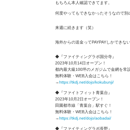
もちろん本人確認できてます。
何度やってもできなかったそうなので別の
来週に続きます（笑）
海外からの送金ってPAYPAYしかできな
◆『ファイティングラボ国分寺』
2023年10月14日オープン！
都内最大級100坪のメガジムで金網を常
無料体験・WEB入会はこちら！
→
https://tkdj.net/dojo/kokubunji/
◆『ファイトフィット青葉台』
2023年10月2日オープン！
田園都市線「青葉台」駅すぐ！
無料体験・WEB入会はこちら！
→
https://tkdj.net/dojo/aobadai/
◆『ファイティングラボ長野』