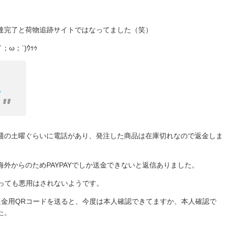
達完了と荷物追跡サイトではなってました（笑）
ω；`)ｳｩｩ
い
週の土曜ぐらいに電話があり、発注した商品は在庫切れなので返金しま
。
外からのためPAYPAYでしか送金できないと返信ありました。
送っても悪用はされないようです。
の送金用QRコードを送ると、今度は本人確認できてますか、本人確認で
た。