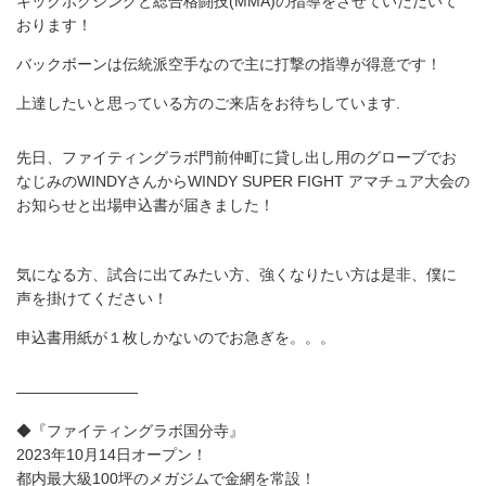
キックボクシングと総合格闘技(MMA)の指導をさせていただいて
おります！
バックボーンは伝統派空手なので主に打撃の指導が得意です！
上達したいと思っている方のご来店をお待ちしています.
先日、ファイティングラボ門前仲町に貸し出し用のグローブでお
なじみのWINDYさんからWINDY SUPER FIGHT アマチュア大会の
お知らせと出場申込書が届きました！
気になる方、試合に出てみたい方、強くなりたい方は是非、僕に
声を掛けてください！
申込書用紙が１枚しかないのでお急ぎを。。。
————————
◆『ファイティングラボ国分寺』
2023年10月14日オープン！
都内最大級100坪のメガジムで金網を常設！