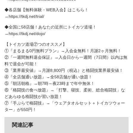
◆各店舗【無料体験・WEB入会】はこちら！
→https://tkdj.net/trial/
◆全国に58店舗！あなたの近所にトイカツ道場！
→https://tkdj.net/dojo/
【トイカツ道場⑦つのオススメ】
①『まるまる0円無料プラン』→入会金無料！月謝2ヶ月無料！
②『一週間無料退会保証』→入会日から一週間（7日間）以内は無
料で退会が可能！
③『業界最安値』→月謝8,800円（税込）と格闘技業界最安値！
④『全店舗通い放題』→全58店舗が通い放題！
⑤『朝活朝格』→朝7時～夜23時まで年中無休！
⑥『格闘技の食べ放題』→「打撃、寝技、柔術、総合格闘技」な
どあらゆる格闘技が習い放題！
⑦『手ぶらで格闘技』→「ウェアタオルセット＋トイカツウォー
ター」が550円！
関連記事