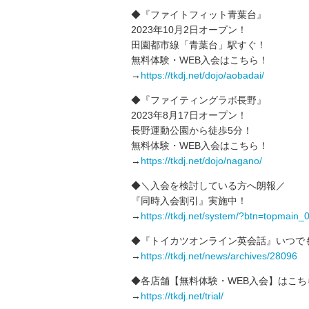
◆『ファイトフィット青葉台』
2023年10月2日オープン！
田園都市線「青葉台」駅すぐ！
無料体験・WEB入会はこちら！
→
https://tkdj.net/dojo/aobadai/
◆『ファイティングラボ長野』
2023年8月17日オープン！
長野運動公園から徒歩5分！
無料体験・WEB入会はこちら！
→
https://tkdj.net/dojo/nagano/
◆＼入会を検討している方へ朗報／
『同時入会割引』実施中！
→
https://tkdj.net/system/?btn=topmain_
◆『トイカツオンライン英会話』いつで
→
https://tkdj.net/news/archives/28096
◆各店舗【無料体験・WEB入会】はこち
→
https://tkdj.net/trial/