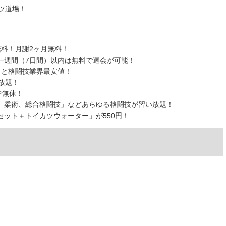
ツ道場！
料！月謝2ヶ月無料！
一週間（7日間）以内は無料で退会が可能！
）と格闘技業界最安値！
放題！
中無休！
、柔術、総合格闘技」などあらゆる格闘技が習い放題！
ット＋トイカツウォーター」が550円！