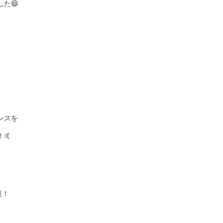
た😄
ンスを
🤙
設！