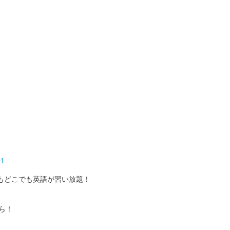
01
もどこでも英語が習い放題！
ら！