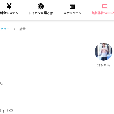
料金システム
トイカツ道場とは
スケジュール
無料体験/WEB
ラクター
計量
清水卓馬
た
す！🤦