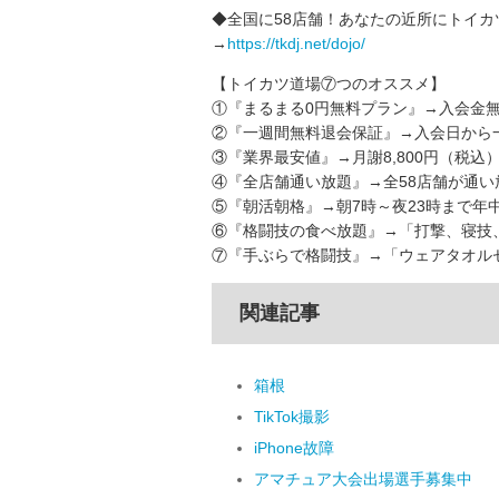
◆全国に58店舗！あなたの近所にトイカ
→
https://tkdj.net/dojo/
【トイカツ道場⑦つのオススメ】
①『まるまる0円無料プラン』→入会金無
②『一週間無料退会保証』→入会日から
③『業界最安値』→月謝8,800円（税込
④『全店舗通い放題』→全58店舗が通い
⑤『朝活朝格』→朝7時～夜23時まで年
⑥『格闘技の食べ放題』→「打撃、寝技
⑦『手ぶらで格闘技』→「ウェアタオルセ
関連記事
箱根
TikTok撮影
iPhone故障
アマチュア大会出場選手募集中