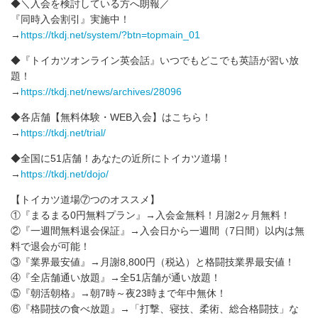
◆＼入会を検討している方へ朗報／
『同時入会割引』実施中！
→
https://tkdj.net/system/?btn=topmain_01
◆『トイカツオンライン英会話』いつでもどこでも英語が習い放
題！
→
https://tkdj.net/news/archives/28096
◆各店舗【無料体験・WEB入会】はこちら！
→
https://tkdj.net/trial/
◆全国に51店舗！あなたの近所にトイカツ道場！
→
https://tkdj.net/dojo/
【トイカツ道場⑦つのオススメ】
①『まるまる0円無料プラン』→入会金無料！月謝2ヶ月無料！
②『一週間無料退会保証』→入会日から一週間（7日間）以内は無
料で退会が可能！
③『業界最安値』→月謝8,800円（税込）と格闘技業界最安値！
④『全店舗通い放題』→全51店舗が通い放題！
⑤『朝活朝格』→朝7時～夜23時まで年中無休！
⑥『格闘技の食べ放題』→「打撃、寝技、柔術、総合格闘技」な