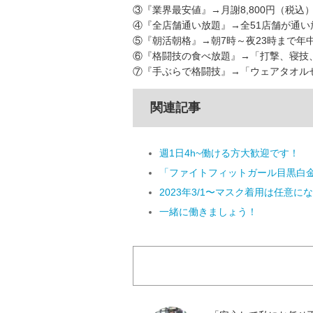
③『業界最安値』→月謝8,800円（税込
④『全店舗通い放題』→全51店舗が通い
⑤『朝活朝格』→朝7時～夜23時まで年
⑥『格闘技の食べ放題』→「打撃、寝技
⑦『手ぶらで格闘技』→「ウェアタオルセ
関連記事
週1日4h~働ける方大歓迎です！
「ファイトフィットガール目黒白
2023年3/1〜マスク着用は任意に
一緒に働きましょう！