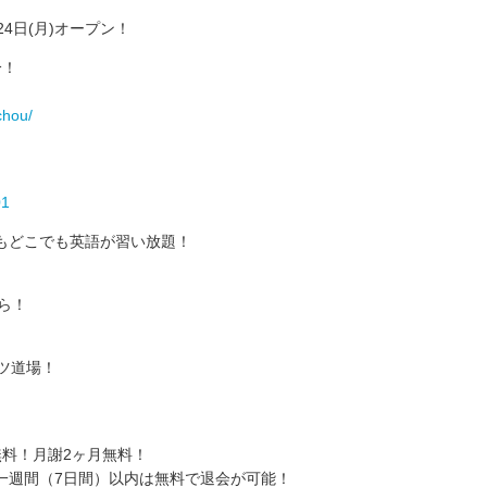
4日(月)オープン！
分！
chou/
01
もどこでも英語が習い放題！
ら！
ツ道場！
料！月謝2ヶ月無料！
一週間（7日間）以内は無料で退会が可能！