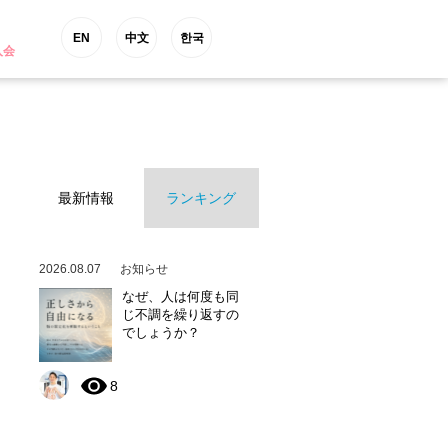
EN
中文
한국
入会
最新情報
ランキング
2026.08.07
お知らせ
なぜ、人は何度も同
じ不調を繰り返すの
でしょうか？
8