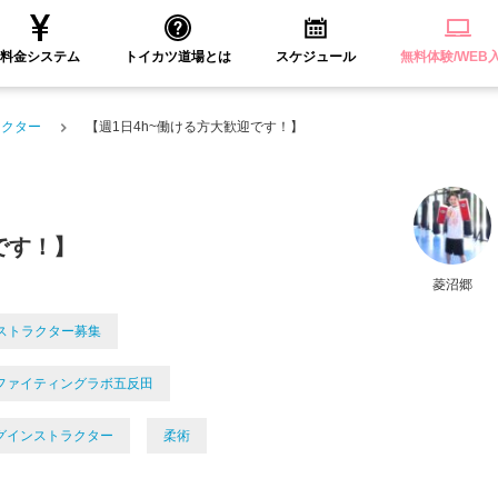
料金システム
トイカツ道場とは
スケジュール
無料体験/WEB
ラクター
【週1日4h~働ける方大歓迎です！】
です！】
菱沼郷
ストラクター募集
ファイティングラボ五反田
グインストラクター
柔術