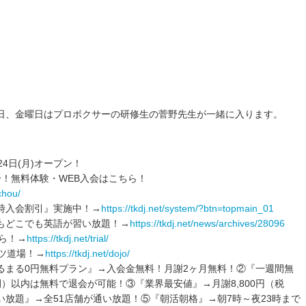
日、金曜日はプロボクサーの研修生の菅野先生が一緒に入ります。
4日(月)オープン！
！無料体験・WEB入会はこちら！
chou/
時入会割引』実施中！→
https://tkdj.net/system/?btn=topmain_01
もどこでも英語が習い放題！→
https://tkdj.net/news/archives/28096
ら！→
https://tkdj.net/trial/
ツ道場！→
https://tkdj.net/dojo/
るまる0円無料プラン』→入会金無料！月謝2ヶ月無料！②『一週間無
）以内は無料で退会が可能！③『業界最安値』→月謝8,800円（税
放題』→全51店舗が通い放題！⑤『朝活朝格』→朝7時～夜23時まで