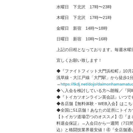
水曜日 下北沢 17時〜23時
木曜日 下北沢 17時〜21時
金曜日 新宿 14時〜18時
日曜日 新宿 10時〜16時
上記の日程となっております。毎週水曜
宜しくお願い致します！
◆『ファイトフィット大門浜松町』10月2
浅草線・大江戸線「大門駅」から徒歩1分
→
https://tkdj.net/dojo/daimonhamamatu
◆＼入会を検討している方へ朗報／『同
◆『トイカツオンライン英会話』いつで
◆各店舗【無料体験・WEB入会】はこち
◆全国に51店舗！あなたの近所にトイカ
【トイカツ道場⑦つのオススメ】①『ま
料退会保証』→入会日から一週間（7日間
込）と格闘技業界最安値！④『全店舗通い