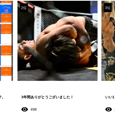
2位
3位
す。
3年間ありがとうございました！
いい
498