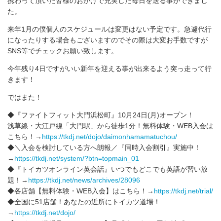
携わって頂いた皆様のおかげで充実した毎日を送る事ができまし
た。
来年1月の僕個人のスケジュールは変更はない予定です。急遽代行
になったりする場合もございますのでその際は大変お手数ですが
SNS等でチェックお願い致します。
今年残り4日ですがいい新年を迎える事が出来るよう突っ走って行
きます！
ではまた！
◆『ファイトフィット大門浜松町』10月24日(月)オープン！
浅草線・大江戸線「大門駅」から徒歩1分！無料体験・WEB入会は
こちら！→
https://tkdj.net/dojo/daimonhamamatuchou/
◆＼入会を検討している方へ朗報／『同時入会割引』実施中！
→
https://tkdj.net/system/?btn=topmain_01
◆『トイカツオンライン英会話』いつでもどこでも英語が習い放
題！→
https://tkdj.net/news/archives/28096
◆各店舗【無料体験・WEB入会】はこちら！→
https://tkdj.net/trial/
◆全国に51店舗！あなたの近所にトイカツ道場！
→
https://tkdj.net/dojo/