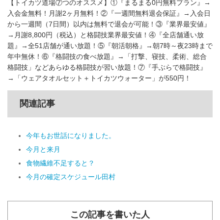
【トイカツ道場⑦つのオススメ】①『まるまる0円無料プラン』→
入会金無料！月謝2ヶ月無料！②『一週間無料退会保証』→入会日
から一週間（7日間）以内は無料で退会が可能！③『業界最安値』
→月謝8,800円（税込）と格闘技業界最安値！④『全店舗通い放
題』→全51店舗が通い放題！⑤『朝活朝格』→朝7時～夜23時まで
年中無休！⑥『格闘技の食べ放題』→「打撃、寝技、柔術、総合
格闘技」などあらゆる格闘技が習い放題！⑦『手ぶらで格闘技』
→「ウェアタオルセット＋トイカツウォーター」が550円！
関連記事
今年もお世話になりました。
今月と来月
食物繊維不足すると？
今月の確定スケジュール田村
この記事を書いた人