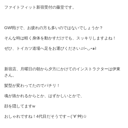
ファイトフィット新宿受付の藤堂です。
GW明けで、お疲れの方も多いのではないでしょうか？
そんな時は軽く身体を動かすだけでも、スッキリしますよね！
ぜひ、トイカツ道場へ足をお運びください♫꒰･◡･๑꒱
新宿店、月曜日の朝から夕方にかけてのインストラクターは伊東
さん。
髪型が変わってたのでパチリ！
魂が抜かれるからとか、はずかしいとかで、
顔を隠してますw
おしゃれですね！4代目だそうです～(´∀`艸)☆