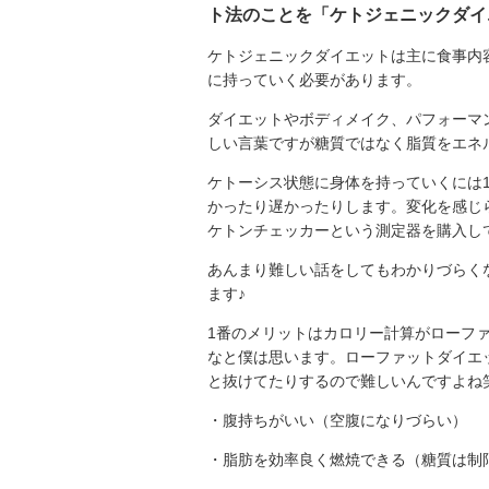
ト法のことを「ケトジェニックダイ
ケトジェニックダイエットは主に食事内
に持っていく必要があります。
ダイエットやボディメイク、パフォーマ
しい言葉ですが糖質ではなく脂質をエネ
ケトーシス状態に身体を持っていくには
かったり遅かったりします。変化を感じ
ケトンチェッカーという測定器を購入し
あんまり難しい話をしてもわかりづらく
ます♪
1番のメリットはカロリー計算がローフ
なと僕は思います。ローファットダイエ
と抜けてたりするので難しいんですよね
・腹持ちがいい（空腹になりづらい）
・脂肪を効率良く燃焼できる（糖質は制