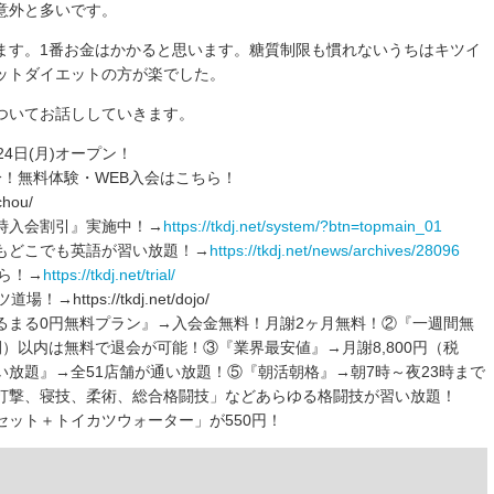
意外と多いです。
ます。1番お金はかかると思います。糖質制限も慣れないうちはキツイ
ットダイエットの方が楽でした。
ついてお話ししていきます。
4日(月)オープン！
！無料体験・WEB入会はこちら！
chou/
時入会割引』実施中！→
https://tkdj.net/system/?btn=topmain_01
もどこでも英語が習い放題！→
https://tkdj.net/news/archives/28096
ら！→
https://tkdj.net/trial/
tps://tkdj.net/dojo/
るまる0円無料プラン』→入会金無料！月謝2ヶ月無料！②『一週間無
）以内は無料で退会が可能！③『業界最安値』→月謝8,800円（税
放題』→全51店舗が通い放題！⑤『朝活朝格』→朝7時～夜23時まで
打撃、寝技、柔術、総合格闘技」などあらゆる格闘技が習い放題！
ット＋トイカツウォーター」が550円！