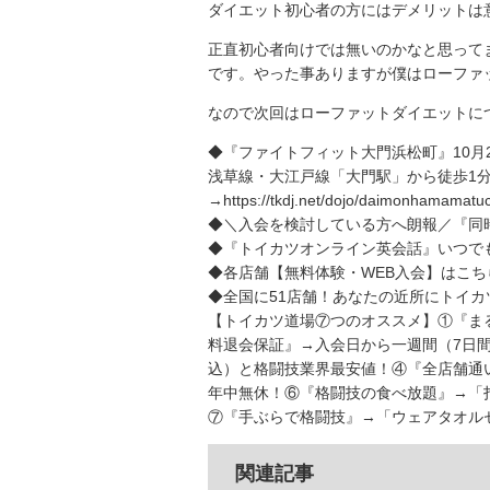
ダイエット初心者の方にはデメリットは
正直初心者向けでは無いのかなと思って
です。やった事ありますが僕はローファ
なので次回はローファットダイエットに
◆『ファイトフィット大門浜松町』10月2
浅草線・大江戸線「大門駅」から徒歩1分
→https://tkdj.net/dojo/daimonhamamatu
◆＼入会を検討している方へ朗報／『同
◆『トイカツオンライン英会話』いつで
◆各店舗【無料体験・WEB入会】はこち
◆全国に51店舗！あなたの近所にトイカツ道場！→ht
【トイカツ道場⑦つのオススメ】①『ま
料退会保証』→入会日から一週間（7日間
込）と格闘技業界最安値！④『全店舗通い
年中無休！⑥『格闘技の食べ放題』→「
⑦『手ぶらで格闘技』→「ウェアタオルセ
関連記事