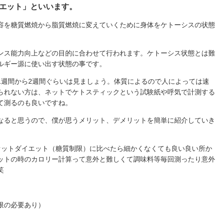
エット」といいます。
容を糖質燃焼から脂質燃焼に変えていくために身体をケトーシスの状態
ンス能力向上などの目的に合わせて行われます。ケトーシス状態とは難
ルギー源に使い出す状態の事です。
1週間から2週間ぐらいは見ましょう。体質によるので人によっては速
られない方は、ネットでケトスティックという試験紙や呼気で計測する
て測るのも良いですね。
なると思うので、僕が思うメリット、デメリットを簡単に紹介していき
ァットダイエット（糖質制限）に比べたら細かくなくても良い良い所か
ットの時のカロリー計算って意外と難しくて調味料等毎回測ったり意外
笑
限の必要あり）