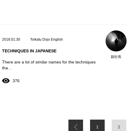
2018.01.30
Toikatu Dojo English
TECHNIQUES IN JAPANESE
副社長
There are a lot of similar names for the techniques
tha…
376
1
2