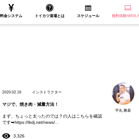
料金システム
トイカツ道場とは
スケジュール
無料体験/WEB
2020.02.16
インストラクター
マジで、焼き肉・減量方法！
平丸 勝基
まず、ちょっと太ったのでは？の人はこちらを確認
です➡https://tkdj.net/news/…
3,326