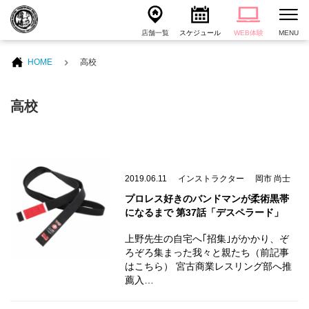
店舗一覧
スケジュール
WEB体験
MENU
HOME
高校
高校
2019.06.11
インストラクター
岡市 尚士
プロレス好きのバンドマンが柔術黒帯
になるまで 第37話「デスペラード」
上野先生の自宅へ｢招集｣がかかり、ぞ
ろぞろ集まった我々と親たち（前記事
はこちら） 宮古商業レスリング部へ推
薦入…