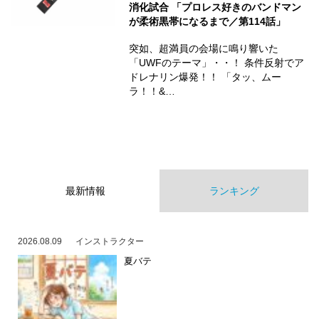
消化試合 「プロレス好きのバンドマン
が柔術黒帯になるまで／第114話」
突如、超満員の会場に鳴り響いた
「UWFのテーマ」・・！ 条件反射でア
ドレナリン爆発！！ 「タッ、ムー
ラ！！&…
最新情報
ランキング
2026.08.09
インストラクター
夏バテ