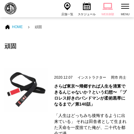
店舗一覧
スケジュール
WEB体験
MENU
HOME
頑固
頑固
2020.12.07
インストラクター
岡市 尚士
さらば東京〜帰郷すれば人生を清算で
きるんじゃないか？という幻想〜 「プ
ロレス好きのバンドマンが柔術黒帯に
なるまで／第140話」
「人生はどっちみち後悔するように出
来ている」 それは田舎者として生まれ
た天命を一度捨てた俺が、二十代を都
会で過…