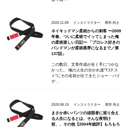
2020.11.09
インストラクター
岡市 尚士
ネイキッドマン柔術からの刺客 〜2009
年春、ついに柔術でイッてしまった俺
の柔術楽しい日記〜 「プロレス好きの
バンドマンが柔術黒帯になるまで／第
137話」
この数日、文章作成が全く手につかな
かった。 俺の人生の分かれ道″TJテス
ト″にその名前が出てきたジョー・バイ
デ…
2020.06.10
インストラクター
岡市 尚士
まさか赤いパンツの頑固者に巡り合え
る人生になるとは、そんな夜明け
前、、その他【2004年総評】もろもろ