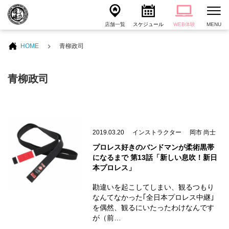
店舗一覧
スケジュール
WEB体験
MENU
HOME
青柳政司
青柳政司
2019.03.20
インストラクター
岡市 尚士
プロレス好きのバンドマンが柔術黒帯
になるまで 第13話「新しい息吹！新日
本プロレス」
勘違いを起こしてしまい、観るつもり
なんてなかった｢全日本プロレス中継｣
を偶然、観るにいたったわけなんです
が（前…