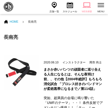
店舗一覧
スケジュール
WEB体験
MENU
HOME
長南亮
長南亮
2020.06.10
インストラクター
岡市 尚士
まさか赤いパンツの頑固者に巡り合え
る人生になるとは、そんな夜明け
前、、その他【2004年総評】もろもろ
消化試合 「プロレス好きのバンドマン
が柔術黒帯になるまで／第114話」
突如、超満員の会場に鳴り響いた
「UWFのテーマ」・・！ 条件反射でア
ドレナリン爆発！！ 「タッ、ムー