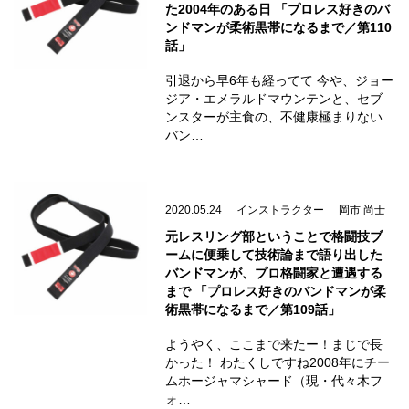
た2004年のある日 「プロレス好きのバ
ンドマンが柔術黒帯になるまで／第110
話」
引退から早6年も経ってて 今や、ジョー
ジア・エメラルドマウンテンと、セブ
ンスターが主食の、不健康極まりない
バン…
2020.05.24
インストラクター
岡市 尚士
元レスリング部ということで格闘技ブ
ームに便乗して技術論まで語り出した
バンドマンが、プロ格闘家と遭遇する
まで 「プロレス好きのバンドマンが柔
術黒帯になるまで／第109話」
ようやく、ここまで来たー！まじで長
かった！ わたくしですね2008年にチー
ムホージャマシャード（現・代々木フ
ォ…