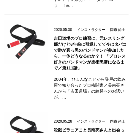
ラ！！&…
2020.05.30
インストラクター
岡市 尚士
吉田道場のプロ練習に、元レスリング
部だけど6年前に引退してて今はタバコ
で肺が真っ黒のバンドマンが参加した
ら、一体どうなるのか？！ 「プロレス
好きのバンドマンが柔術黒帯になるま
で／第111話」
2004年、ひょんなことから登戸の飲み
屋で知り合ったプロ格闘家／長南亮さ
んから「吉田道場」の練習へのお誘い
が、…
2020.05.28
インストラクター
岡市 尚士
殺戮ピラニアこと長南亮さんと出会っ