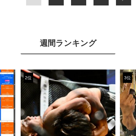
週間ランキング
2位
3位