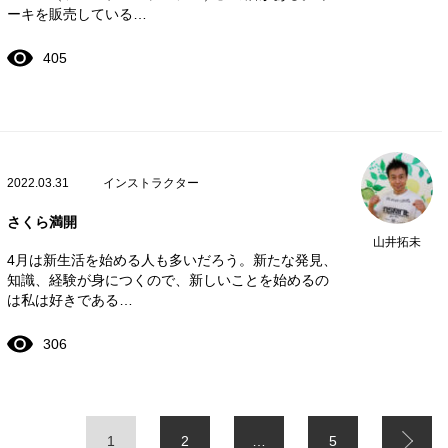
ーキを販売している…
405
2022.03.31
インストラクター
さくら満開
山井拓未
4月は新生活を始める人も多いだろう。新たな発見、
知識、経験が身につくので、新しいことを始めるの
は私は好きである…
306
1
2
…
5